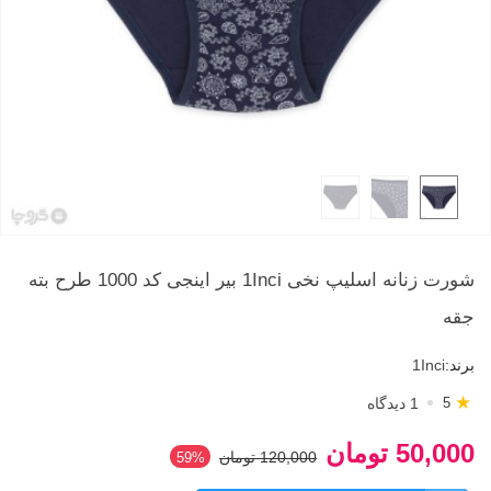
شورت زنانه اسلیپ نخی 1Inci بیر اینجی کد 1000 طرح بته
جقه
برند:
1Inci
★
1 دیدگاه
5
50,000 تومان
120,000 تومان
59%