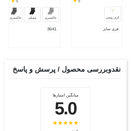
★
★
5
5
ک
کرم روشن
خاکستری
مشکی
خاکستری تیره
فری سایز
36/41
نقدوبررسی محصول / پرسش و پاسخ
میانگین امتیازها
5.0