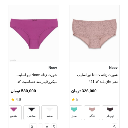
Neev
Neev
شورت زنانه Neev نیو اسلیپ
شورت زنانه Neev نیو اسلیپ
نخی فاق بلند کد 421
میکروفایبر ضد حساسیت کد
2414 و 2018
326,000 تومان
580,000 تومان
★
★
4.9
5
کرم
صورتی روشن
قهوه‌ای
پلنگی
سبز
سفید
مشکی
بنفش
XL
L
M
S
S