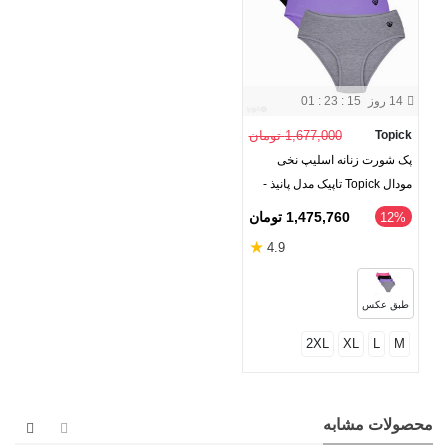
14 روز
01 : 23 : 15
Topick
1,677,000 تومان
پک شورت زنانه اسلیپ نخی
مودال Topick تاپیک مدل پانیذ -
بسته 4 عددی
1,475,760 تومان
‎12%
★
4.9
طبق عکس
2XL
XL
L
M
محصولات مشابه