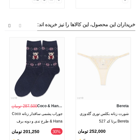
خریداران این محصول، این کالاها را نیز خریده اند:
Bereta
Coco & Hana (Dobera)
287,500 تومان
شورت زنانه بکلس توری گلدوزی
جوراب پشمی ساقدار زنانه Coco
Bereta برتا کد 527
& Hana طرح تدی و دونه برف
252,000 تومان
201,250 تومان
‎30%