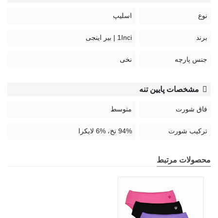
نوع
اسلیپ
برند
1Inci | بیر اینجی
جنس پارچه
نخی
مشخصات پایین تنه
فاق شورت
متوسط
ترکیب شورت
94% نخ، %6 لایکرا
محصولات مرتبط