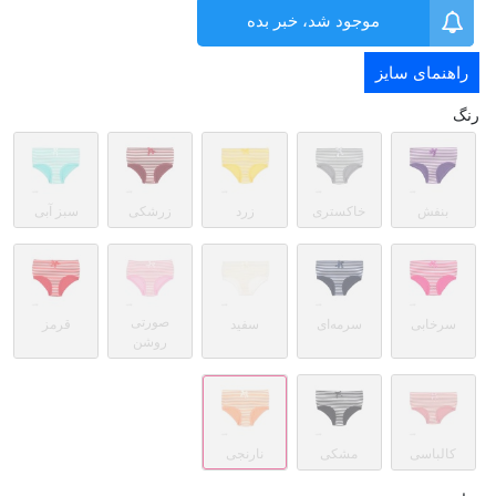
موجود شد، خبر بده
راهنمای سایز
رنگ
بنفش
خاکستری
زرد
زرشکی
سبز آبی
صورتی
سرخابی
سرمه‌ای
سفید
قرمز
روشن
کالباسی
مشکی
نارنجی