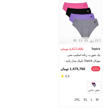
13 روز
05 : 13 : 02
Topick
1,677,000 تومان
پک شورت زنانه اسلیپ نخی
مودال Topick تاپیک مدل پانیذ -
بسته 4 عددی
1,475,760 تومان
‎12%
★
4.9
طبق عکس
2XL
XL
L
M