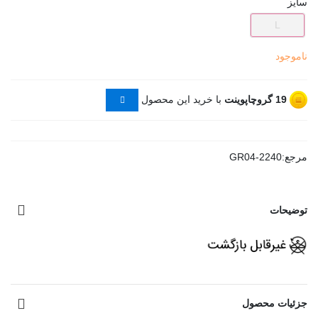
سایز
L
ناموجود
19
گروچاپوینت
با خرید این محصول
مرجع:
GR04-2240
توضیحات
مشاهده بیشتر
جزئیات محصول