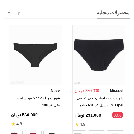
محصولات مشابه
Misspel
330,000 تومان
Neev
شورت زنانه اسلیپ نخی کبریتی
شورت زنانه Neev نیو اسلیپ
Misspel میسپل کد 636 ساده
نخی کد 408
560,000 تومان
231,000 تومان
‎30%
★
★
4.8
4.9
قرمز
مشکی
نارنجی
صورت