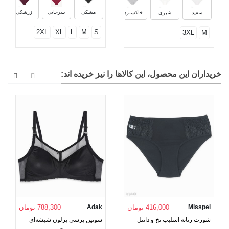
مشکی
سرخابی
زرشکی
سفید
شیری
خاکستری
2XL
XL
L
M
S
3XL
M
خریداران این محصول، این کالاها را نیز خریده اند:
Misspel
416,000 تومان
Adak
788,300 تومان
شورت زنانه اسلیپ نخ و دانتل
سوتین پرسی پرلون شیشه‌ای