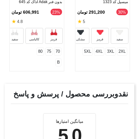
میسپل کد 1323
بدون فنر Adak آداک کد 645
291,200 تومان
606,991 تومان
‎23%
‎30%
★
★
4.8
5
کرم
زرشکی
صورتی روشن
سفید
قرمز
مشکی
قرمز
کالباسی
سفید
80
75
70
5XL
4XL
3XL
2XL
B
نقدوبررسی محصول / پرسش و پاسخ
میانگین امتیازها
5.0