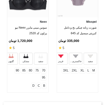
Neev
Misspel
شورت زنانه چیکی نخ و دانتل
سوتین مینی مایزر Neev نیو
کبریتی میسپل کد 645
پرلون کد 2520
335,000 تومان
1,720,000 تومان
★
★
5
5
مشکی
بنفش
کرم
سفید
خاکستری ملانژ
قرمز
سفید
مشکی
گلبهی
90
85
80
75
70
3XL
2XL
XL
L
M
95
D
C
B