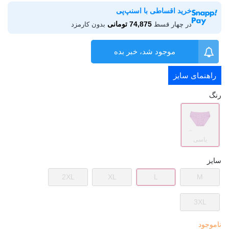
خرید اقساطی با اسنپ‌پی
74,875 تومانی
در چهار قسط
بدون کارمزد
موجود شد، خبر بده
راهنمای سایز
رنگ
یاسی
سایز
2XL
XL
L
M
3XL
ناموجود