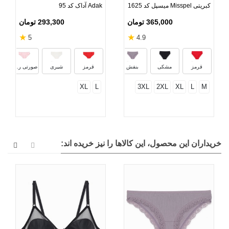
کبریتی Misspel میسپل کد 1625
Adak آداک کد 95
365,000 تومان
293,300 تومان
★
★
5
4.9
زیتونی
نسکافه‌ای
سفید
کرم
آب
قرمز
مشکی
بنفش
قرمز
شیری
صورتی روشن
XL
L
3XL
2XL
XL
L
M
خریداران این محصول، این کالاها را نیز خریده اند: