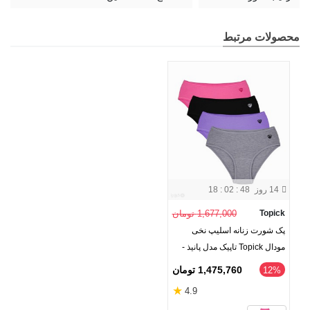
محصولات مرتبط
14 روز
18 : 02 : 47
Topick
1,677,000 تومان
پک شورت زنانه اسلیپ نخی
مودال Topick تاپیک مدل پانیذ -
بسته 4 عددی
1,475,760 تومان
‎12%
★
4.9