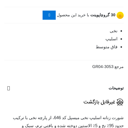
30
گروچاپوینت
با خرید این محصول
نخی
اسلیپ
فاق متوسط
مرجع:
GR04-3053
توضیحات
شورت زنانه اسلیپ نخی میسپل کد 646، از پارچه نخی با ترکیب
حدود 95٪ نخ و 5٪ الاستین دوخته شده و بافتی نرم، سبک و