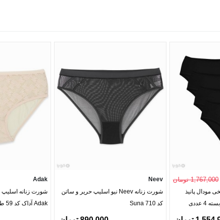
1,767,000 تومان
Neev
Adak
ی مودال پانیذ
شورت زنانه Neev نیو اسلیپ حریر و ساتن
شورت زنانه اسلیپ فا
کد Suna 710
Adak آداک کد 59 طرح گل ریز
1,55 تومان
890,000 تومان