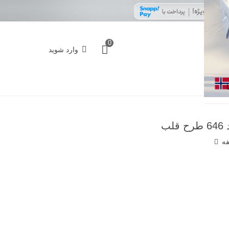
0
وارد شوید
ب
فه