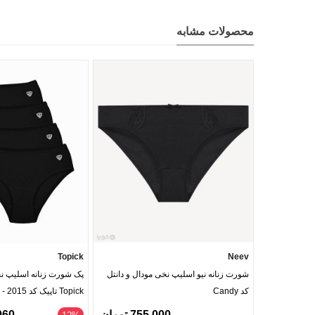
محصولات مشابه
Topick
Neev
شورت زنانه نیو اسلیپ نخی مودال و دانتل
پک شورت زنانه اسلیپ نخ
کد Candy
Topick تاپیک کد 2015 - بسته 4 عددی
755,000 تومان
4,960