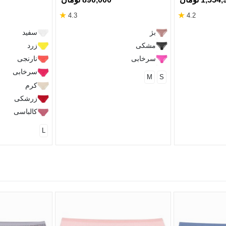
★
★
4.3
4.2
بژ
سفید
مشکی
زرد
سرخابی
نارنجی
سرخابی
M
S
کرم
زرشکی
کالباسی
L