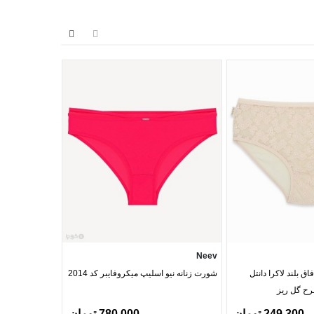
Neev
Neev
ق بلند لاکرا دانتل
شورت زنانه نیو اسلیپ میکروفایبر کد 2014
کد Nelarose 875
249,300 تومان
780,000 تومان