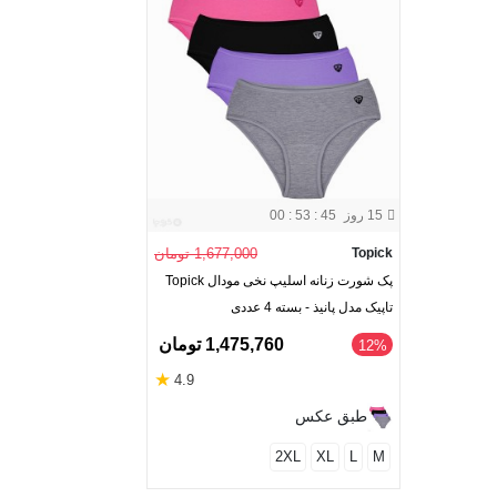
15 روز
00 : 53 : 44
Topick
1,677,000 تومان
پک شورت زنانه اسلیپ نخی مودال Topick
تاپیک مدل پانیذ - بسته 4 عددی
1,475,760 تومان
‎12%
★
4.9
طبق عکس
2XL
XL
L
M