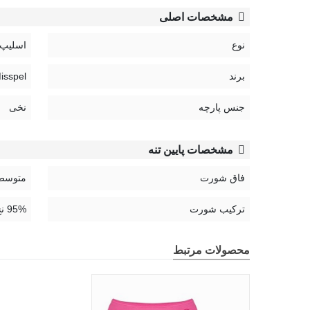
مشخصات اصلی
نوع
اسلیپ
برند
Misspel | می
جنس پارچه
نخی
مشخصات پایین تنه
فاق شورت
متوسط
ترکیب شورت
95% نخ، 5% الستین
محصولات مرتبط