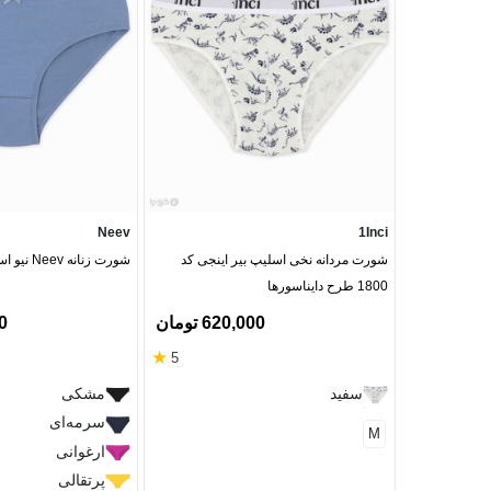
Neev
1Inci
شورت مردانه نخی اسلیپ بیر اینجی کد
شورت زنانه Neev نیو اسلیپ نخی کد 406
1800 طرح دایناسورها
620,000 تومان
00
★
5
سفید
مشکی
سرمه‌ای
M
ارغوانی
پرتقالی