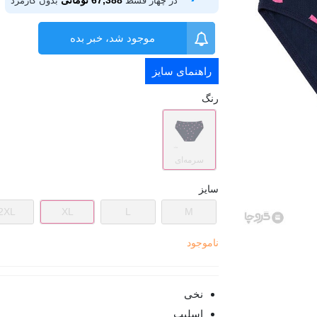
67,388 تومانی
در چهار قسط
بدون کارمزد
موجود شد، خبر بده
راهنمای سایز
رنگ
سرمه‌ای
سایز
2XL
XL
L
M
ناموجود
نخی
اسلیپ