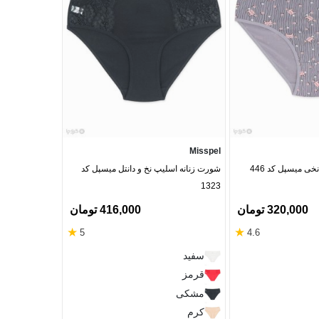
Misspel
Misspel
شورت زنانه اسلیپ نخی میسپل کد 446
شورت زنانه اسلیپ نخ و دانتل میسپل کد
1323
436 ساده
320,000 تومان
416,000 تومان
★
★
5
4.6
سفید
سفید
آبی
قرمز
خاکستری
مشکی
قرمز
کرم
مشکی