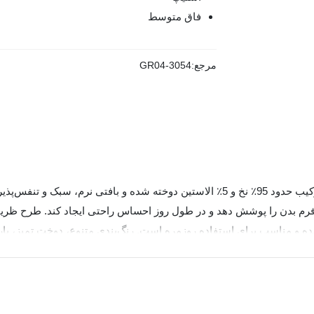
فاق متوسط
مرجع:
GR04-3054
شورت زنانه اسلیپ نخی میسپل کد 646، از پارچه نخی با ترکیب حدود 95٪ نخ و 5٪ الاستین
م بدن را پوشش دهد و در طول روز احساس راحتی ایجاد کند. طرح ظریف 
 میسپل 646 در سایزهای M تا 3xL عرضه شده و مناسب برای استفاده روزمره است. رنگ‌بندی متنوع