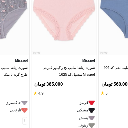
Misspel
Misspel
شورت زنانه اسلیپ نخ و گیپور کبریتی
Misspel میسپل کد 1625
طرح گربه با نمک
560,0 تومان
365,000 تومان
★
★
4.9
5
قرمز
خاکستری
مشکی
نارنجی
بنفش
L
زیتونی