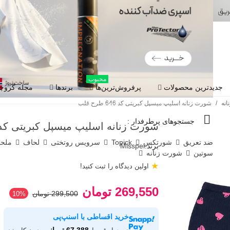
محبوب
جدیدترین محصولات
پرفروش‌ترین‌ها
برندها
مجله گروچا
نه
/
شورت زنانه اسلیپ میسپل کبریتی کد 646 طرح قلب
جستجوهای پرطرفدار :
شورت زنانه اسلیپ میسپل کبریتی کد 646 طرح قل
ضد تعریق
شورتکس
Topick
سرویس روتختی
لحاف
ملح
برند:
Misspel
سوتین
شورت زنانه
★
اولین دیدگاه را ثبت کنید!
269,550 تومان
299,500 تومان
‎10%
خرید اقساطی با اسنپ‌پی