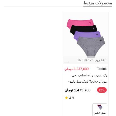
محصولات مرتبط
14 روز
07 : 04 : 26
Topick
1,677,000 تومان
پک شورت زنانه اسلیپ نخی
مودال Topick تاپیک مدل پانیذ -
بسته 4 عددی
1,475,760 تومان
‎12%
★
4.9
طبق عکس