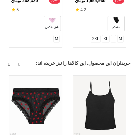
1,554,960 تومان
268,320 تومان
‎22%
‎12%
★
★
5
4.2
مشکی
طبق عکس
M
2XL
XL
L
M
خریداران این محصول، این کالاها را نیز خریده اند: