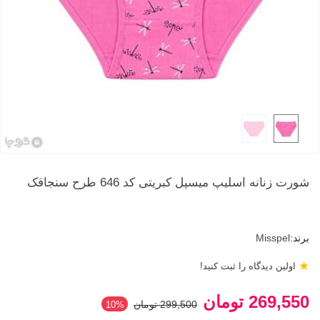
شورت زنانه اسلیپ میسپل کبریتی کد 646 طرح سنجاقک
برند:
Misspel
★
اولین دیدگاه را ثبت کنید!
269,550 تومان
299,500 تومان
‎10%