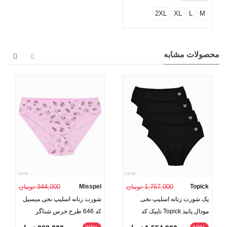
2XL
XL
L
M
محصولات مشابه
Topick
1,767,000 تومان
Misspel
344,000 تومان
پک شورت زنانه اسلیپ نخی
شورت زنانه اسلیپ نخی میسپل
مودال پانیذ Topick تاپیک کد
کد 646 طرح خرس شناگر
2015 - بسته 4 عددی