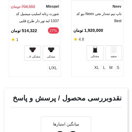
Neev
Misspel
704,550 تومان
تاپ نیم تنه‌دار نخی Neev نیو کد
شورت زنانه اسلیپ میسپل کد
Best
1337 لبه تور دار طرح قلبی
1,920,000 تومان
514,322 تومان
‎27%
★
★
4.8
1
سفید
مشکی
مشکی
مشکی قرمز
XL
L
M
S
L/XL
نقدوبررسی محصول / پرسش و پاسخ
میانگین امتیازها