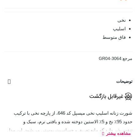
نخی
اسلیپ
فاق متوسط
مرجع:
GR04-3064
توضیحات
شورت زنانه اسلیپ نخی میسپل کد 646، از پارچه نخی با ترکیب
حدود 95٪ نخ و 5٪ الاستین دوخته شده و بافتی نرم، سبک و
تنفس‌پذیر دارد که مانع تعریق و حساسیت پوستی می‌شود. این مدل
مشاهده بیشتر