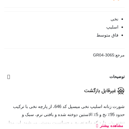
نخی
اسلیپ
فاق متوسط
مرجع:
GR04-3065
توضیحات
شورت زنانه اسلیپ نخی میسپل کد 646، از پارچه نخی با ترکیب
حدود 95٪ نخ و 5٪ الاستین دوخته شده و بافتی نرم، سبک و
تنفس‌پذیر دارد که مانع تعریق و حساسیت پوستی می‌شود. این مدل
مشاهده بیشتر