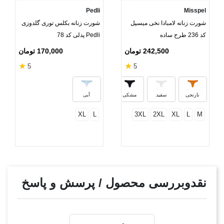
Pedli
Misspel
شورت زنانه لامبادا نخی میسپل
شورت زنانه بکلس توری گلدوزی
کد 236 طرح ساده
Pedli پدلی کد 78
242,500 تومان
170,000 تومان
★
★
5
5
صورتی
سرخابی
کرم
یاسی
نارنجی
سفید
مشکی
آبی
XL
L
3XL
2XL
XL
L
M
نقدوبررسی محصول / پرسش و پاسخ