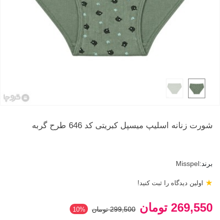
شورت زنانه اسلیپ میسپل کبریتی کد 646 طرح گربه
برند:
Misspel
★
اولین دیدگاه را ثبت کنید!
269,550 تومان
299,500 تومان
‎10%