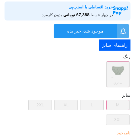
خرید اقساطی با اسنپ‌پی
67,388 تومانی
در چهار قسط
بدون کارمزد
موجود شد، خبر بده
راهنمای سایز
رنگ
سدری
سایز
2XL
XL
L
M
3XL
ناموجود