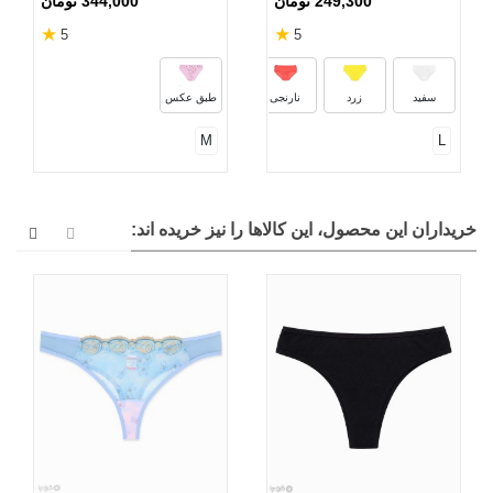
249,300 تومان
344,000 تومان
★
★
5
5
سرخابی
کرم
زرشکی
کالبا
سفید
زرد
نارنجی
طبق عکس
M
L
خریداران این محصول، این کالاها را نیز خریده اند: