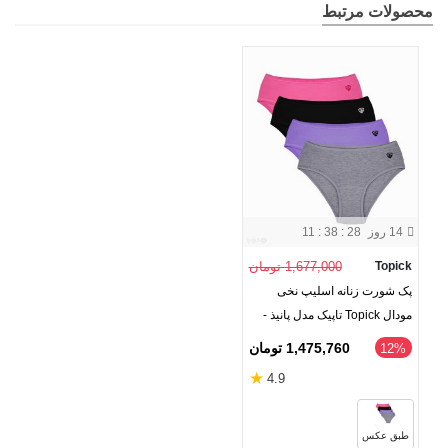
محصولات مرتبط
14 روز
11 : 38 : 28
Topick
1,677,000 تومان
پک شورت زنانه اسلیپ نخی
مودال Topick تاپیک مدل پانیذ -
بسته 4 عددی
1,475,760 تومان
‎12%
★
4.9
طبق عکس