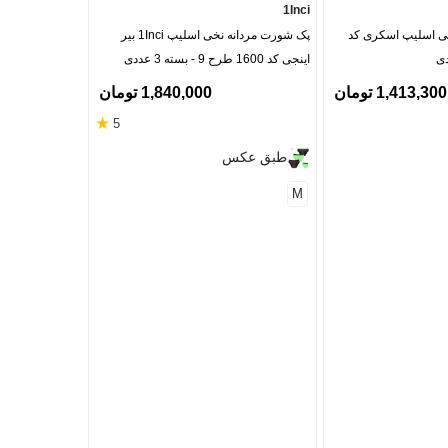
koo TanPoosh
1Inci
ی اسلیپ اسکری کد
پک شورت مردانه نخی اسلیپ 1Inci بیر
پک شورت اسلیپ
اینجی کد 1600 طرح 9 - بسته 3 عددی
3292 مشکی - بسته 3 عددی
1,413,300 تومان
1,840,000 تومان
★
5
طبق عکس
3XL
M