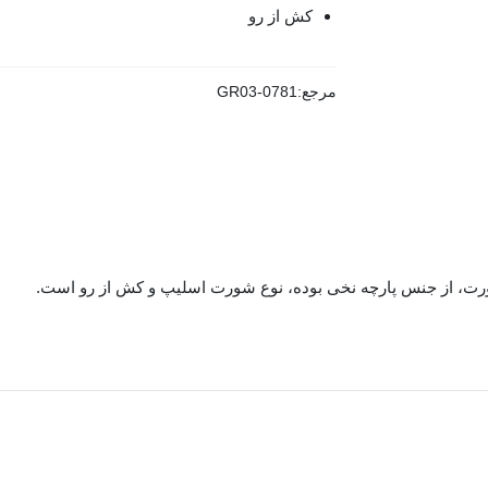
کش از رو
مرجع:
GR03-0781