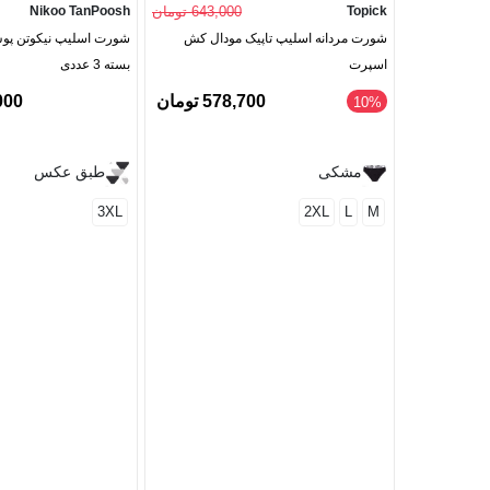
Topick
643,000 تومان
Nikoo TanPoosh
شورت مردانه اسلیپ تاپیک مودال کش
اسپرت
بسته 3 عددی
578,700 تومان
0,000
‎10%
مشکی
طبق عکس
3XL
2XL
L
M