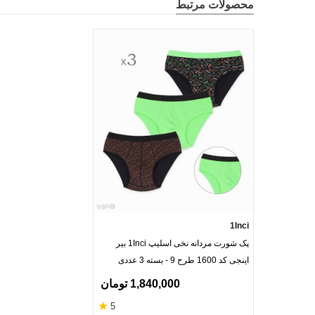
محصولات مرتبط
1Inci
پک شورت مردانه نخی اسلیپ 1Inci بیر
اینجی کد 1600 طرح 9 - بسته 3 عددی
1,840,000 تومان
★
5