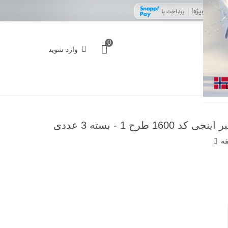
0
وارد شوید
فه