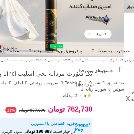
محبوب
جدیدترین محصولات
پرفروش‌ترین‌ها
برندها
مجله گروچا
پ مردانه
/
پک شورت مردانه نخی اسلیپ 1Inci بیر اینجی کد 1600 طرح 1 - بسته 3 عددی
جستجوهای پرطرفدار :
پک شورت مردانه نخی اسلیپ 1Inci بیر اینجی کد 1600 طرح 1 - بسته 3 عددی
ضد تعریق
شورتکس
Topick
سرویس روتختی
لحاف
ملح
برند:
1Inci
سوتین
شورت زنانه
★
2 دیدگاه
5
762,730 تومان
857,000 تومان
‎11%
خرید اقساطی با اسنپ‌پی
190,683 تومانی
در چهار قسط
بدون کارمزد