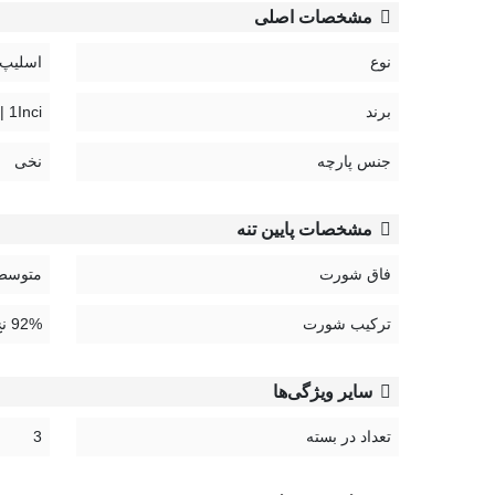
مشخصات اصلی
نوع
اسلیپ
برند
1Inci | بیر اینجی
جنس پارچه
نخی
مشخصات پایین تنه
فاق شورت
متوسط
ترکیب شورت
92% نخ، %8 لایکرا
سایر ویژگی‌ها
تعداد در بسته
3