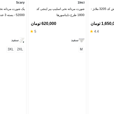
Scary
1Inci
شورت اسلیپ نیکوتن پوش کد 3205 ملانژ -
شورت مردانه نخی اسلیپ بیر اینجی کد
پک شورت مردانه نخ
1800 طرح دایناسورها
52000 - بسته 3 عددی
1,65 تومان
620,000 تومان
★
★
5
4.4
سفید
سفید
3XL
2XL
M