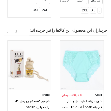
سفید
سرمه‌ای
سفید
خاکستری
3XL
2XL
2XL
XL
L
خریداران این محصول، این کالاها را نیز خریده اند:
Adak
280,500 تومان
Eyfel
شورت زنانه اسلیپ نخ و دانتل
خوشبو کننده خودرو ایفل Eyfel
فاق بلند Adak آداک کد 112 ساده
رایحه وانیل Vanilla