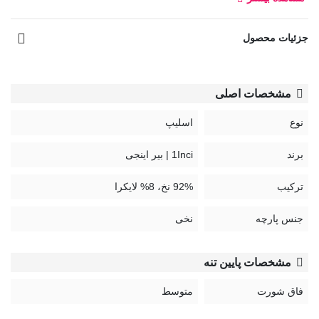
دوخته و بسته بندی شده در منطقه آزاد ارس.
کد:
جزئیات محصول
1800
مشخصات اصلی
نوع
اسلیپ
برند
1Inci | بیر اینجی
ترکیب
92% نخ، 8% لایکرا
جنس پارچه
نخی
مشخصات پایین تنه
فاق شورت
متوسط