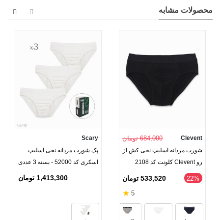
محصولات مشابه
Clevent
684,000 تومان
Scary
شورت مردانه اسلیپ نخی کش از
پک شورت مردانه نخی اسلیپ
رو Clevent کلونت کد 2108
اسکری کد 52000 - بسته 3 عددی
1,413,300 تومان
533,520 تومان
‎22%
★
5
مشکی
زرد
آبی نفتی
نوک مد