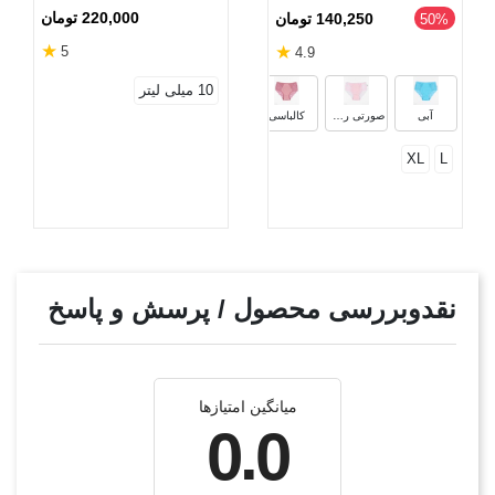
220,000 تومان
140,250 تومان
‎50%
★
★
5
4.9
سفید
خاکستری
قرمز
مشک
10 میلی لیتر
آبی
صورتی روشن
کالباسی
XL
L
نقدوبررسی محصول / پرسش و پاسخ
میانگین امتیازها
0.0