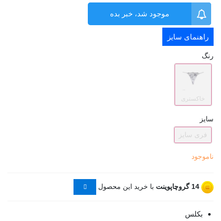
موجود شد، خبر بده
راهنمای سایز
رنگ
خاکستری
سایز
فری سایز
ناموجود
14
گروچاپوینت
با خرید این محصول
بکلس