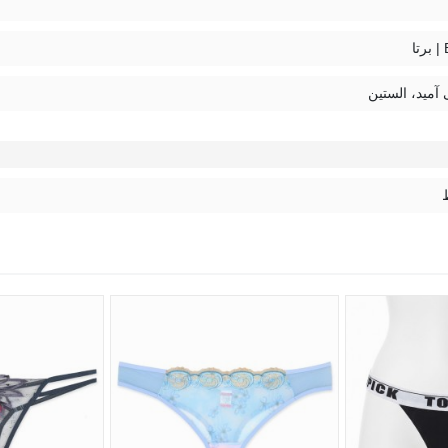
ا
 آمید، الستین