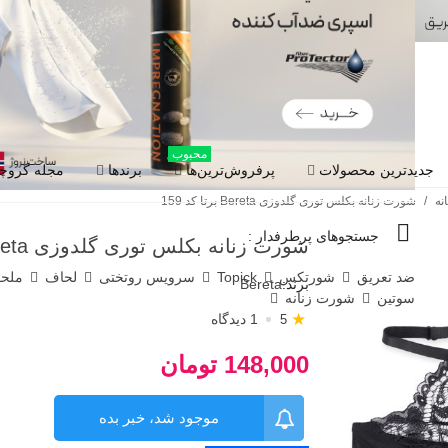
محبوب
جدیدترین محصولات
پرفروش‌ترین‌ها
برندها
مجله گروچا
نه
/
شورت زنانه بکلس توری گلدوزی Bereta برتا کد 159
جستجوهای پرطرفدار :
شورت زنانه بکلس توری گلدوزی Bereta برتا کد 159
ضد تعریق
شورتکس
Topick
سرویس روتختی
لحاف
ملح
برند:
Bereta
سوتین
شورت زنانه
★
1 دیدگاه
5
148,000 تومان
موجود شد، خبر بده