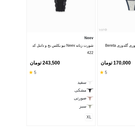
Neev
Neev
شورت زنانه بکلس توری گلدوزی Bereta
شورت زنانه Neev نیو بکلس نخ و دانتل کد
شورت زنانه Neev نیو بکلس دانتل کد 866
422
170,000 تومان
243,500 تومان
★
★
5
5
ارغوانی
سفید
مشکی
مشکی
صورتی
L
M
S
سبز
XL