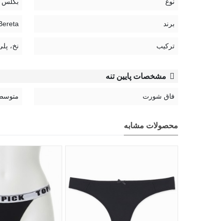
نوع
بکلس
برند
Bereta | برت
ترکیب
نخ، پلی
مشخصات پایین تنه
فاق شورت
متوسط
محصولات مشابه