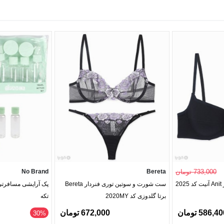
733,000 تومان
Bereta
No Brand
2
ست شورت و سوتین توری فنردار Bereta
برتا گلدوزی کد 2020MY
تکه
586,4 تومان
672,000 تومان
‎30%