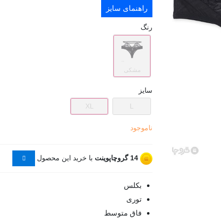
راهنمای سایز
رنگ
مشکی
سایز
XL
L
ناموجود
14
گروچاپوینت
با خرید این محصول
بکلس
توری
فاق متوسط