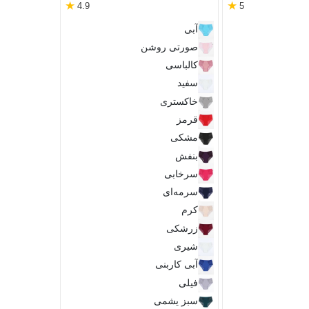
★
★
4.9
5
سرمه‌ای
آبی
زرشکی
صورتی روشن
سفید
کالباسی
آبی
سفید
قرمز
مشکی
خاکستری
صورتی
قرمز
سبز
مشکی
کرم
بنفش
100
70
سرخابی
C
B
سرمه‌ای
کرم
زرشکی
شیری
آبی کاربنی
فیلی
سبز یشمی