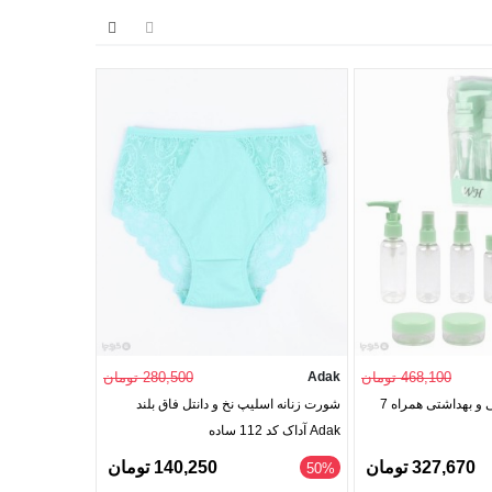
468,100 تومان
Adak
280,500 تومان
Barone
پک آرایشی مسافرتی و بهداشتی همراه 7
شورت زنانه اسلیپ نخ و دانتل فاق بلند
Adak آداک کد 112 ساده
کد 570
327,670 تومان
140,250 تومان
‎62%
‎50%