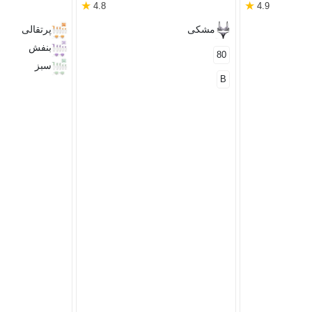
★
★
4.8
4.9
مشکی
پرتقالی
بنفش
80
سبز
B