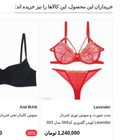
خریداران این محصول، این کالاها را نیز خریده اند:
Anit IRAN
Lavender
ست شورت و سوتین توری فنردار
سوتین کاپدار نخی فنردار Anit آنیت کد 025
Lavender لوندر گلدوزی کدS69 مدل 003
1,240,000 تومان
00
‎20%