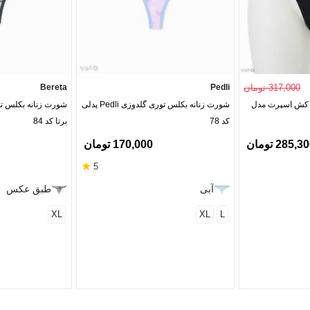
317,000 تومان
Pedli
Bereta
ک کش اسپرت مدل
شورت زنانه بکلس توری گلدوزی Pedli پدلی
کد 78
برتا کد 84
285,3 تومان
170,000 تومان
★
5
آبی
طبق عکس
XL
XL
L