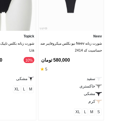
Topick
Neev
شورت زنانه Neev نیو بکلس میکروفایبر ضد
شورت زنانه بکلس تاپی
حساسیت کد 2414
Lia
580,000 تومان
00
‎10%
★
5
سفید
مشکی
خاکستری
XL
L
M
مشکی
کرم
XL
L
M
S