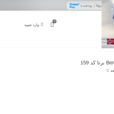
0
وارد شوید
فه