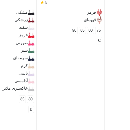
★
5
قرمز
مشکی
قهوه‌ای
زرشکی
سفید
90
85
80
75
قرمز
C
صورتی
سبز
سرمه‌ای
کرم
یاسی
آدامسی
خاکستری ملانژ
85
80
B