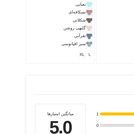
نعنایی
نسکافه‌ای
شکلاتی
گلبهی روشن
نقرآبی
سبز اقیانوسی
XL
L
میانگین امتیازها
1
5.0
0