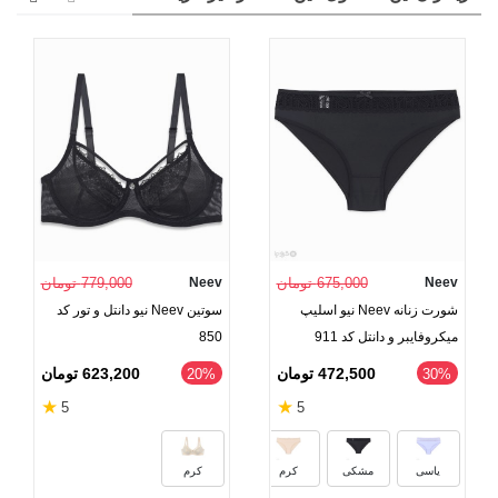
Neev
675,000 تومان
Neev
779,000 تومان
شورت زنانه Neev نیو اسلیپ
سوتین Neev نیو دانتل و تور کد
میکروفایبر و دانتل کد 911
850
472,500 تومان
623,200 تومان
‎20%
‎30%
★
★
5
5
رنگ بدن
سماقی
یاسی
مشکی
کرم
کرم