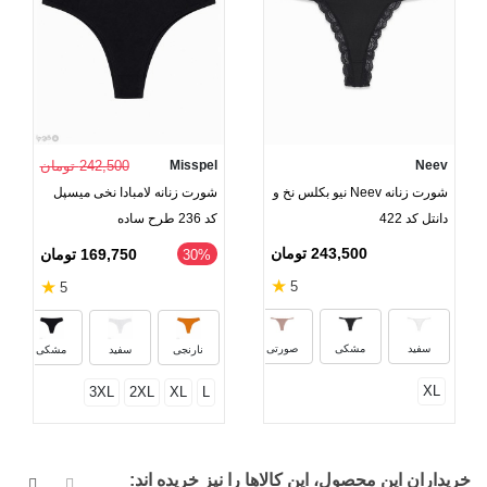
Neev
Misspel
242,500 تومان
شورت زنانه Neev نیو بکلس نخ و
شورت زنانه لامبادا نخی میسپل
دانتل کد 422
کد 236 طرح ساده
243,500 تومان
169,750 تومان
‎30%
★
★
5
5
سبز
سفید
مشکی
صورتی
نارنجی
سفید
مشکی
XL
3XL
2XL
XL
L
خریداران این محصول، این کالاها را نیز خریده اند: