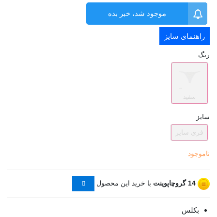
موجود شد، خبر بده
راهنمای سایز
رنگ
سفید
سایز
فری سایز
ناموجود
14
گروچاپوینت
با خرید این محصول
بکلس