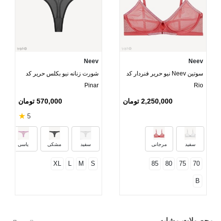
Neev
Neev
سوتین Neev نیو حریر فنردار کد
شورت زنانه نیو بکلس حریر کد
Pinar
Rio
2,250,000 تومان
570,000 تومان
★
5
سفید
مرجانی
سفید
مشکی
یاسی
XL
L
M
S
85
80
75
70
B
محصولات مشابه