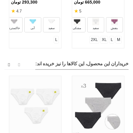
665,000 تومان
293,300 تومان
★
★
4.7
5
بنفش
سفید
مشکی
سفید
آبی
خاکستری
L
2XL
XL
L
M
خریداران این محصول، این کالاها را نیز خریده اند: