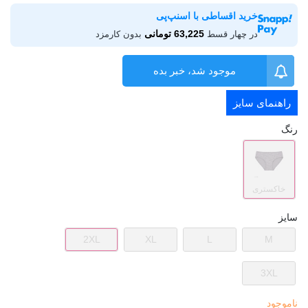
خرید اقساطی با اسنپ‌پی
63,225 تومانی
در چهار قسط
بدون کارمزد
موجود شد، خبر بده
راهنمای سایز
رنگ
خاکستری
سایز
2XL
XL
L
M
3XL
ناموجود