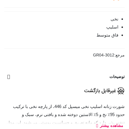
نخی
اسلیپ
فاق متوسط
مرجع:
GR04-3012
توضیحات
شورت زنانه اسلیپ نخی میسپل کد 446، از پارچه نخی با ترکیب
حدود 95٪ نخ و 5٪ الاستین دوخته شده و بافتی نرم، سبک و
تنفس‌پذیر دارد که مانع تعریق و حساسیت پوستی می‌شود. این مدل
مشاهده بیشتر