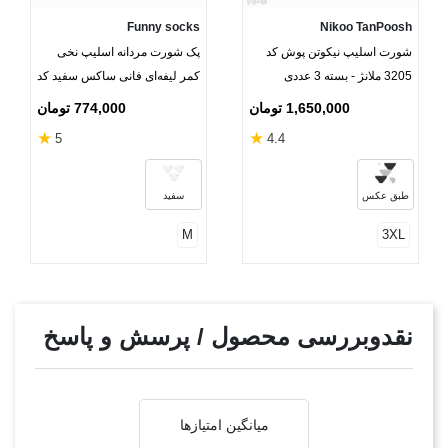
Funny socks
Nikoo TanPoosh
شورت اسلیپ نیکوتن پوش کد
پک شورت مردانه اسلیپ نخی
3205 ملانژ - بسته 3 عددی
کمر لیفه‌ای فانی ساکس سفید کد
35000 - بسته 3 عددی
1,650,000 تومان
774,000 تومان
★
★
5
4.4
طبق عکس
سفید
M
3XL
نقدوبررسی محصول / پرسش و پاسخ
میانگین امتیازها