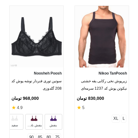
Noosheh Poosh
Nikoo TanPoosh
زیرپوش نخی رکابی یقه خشتی
سوتین توری فنردار نوشه پوش کد
نیکوتن پوش کد 1237 سرمه‌ای
208 گلدوزی
830,000 تومان
968,000 تومان
★
★
4.9
5
XL
L
بنفش
بنفش بادمجانی
سفید
90
85
80
75