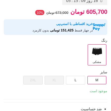
16 روز
05 : 15 : 09
605,700 تومان
673,000 تومان
‎10%
خرید اقساطی با اسنپ‌پی
151,425 تومانی
در چهار قسط
بدون کارمزد
رنگ
مشکی
سایز
2XL
XL
L
M
موجود است
ضد حساسیت