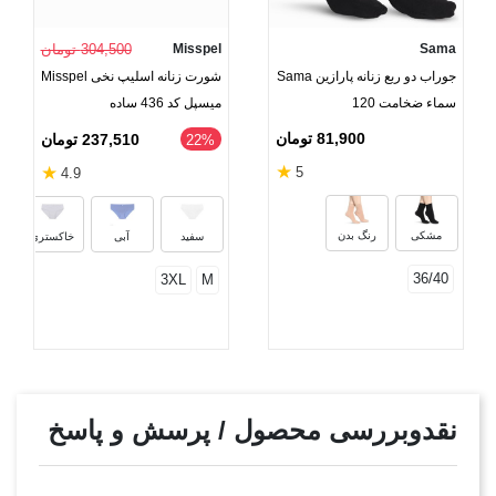
Sama
Misspel
304,500 تومان
جوراب دو ربع زنانه پارازین Sama
شورت زنانه اسلیپ نخی Misspel
سماء ضخامت 120
میسپل کد 436 ساده
81,900 تومان
237,510 تومان
‎22%
★
★
5
4.9
مشکی
رنگ بدن
سفید
آبی
خاکستری
36/40
3XL
M
نقدوبررسی محصول / پرسش و پاسخ