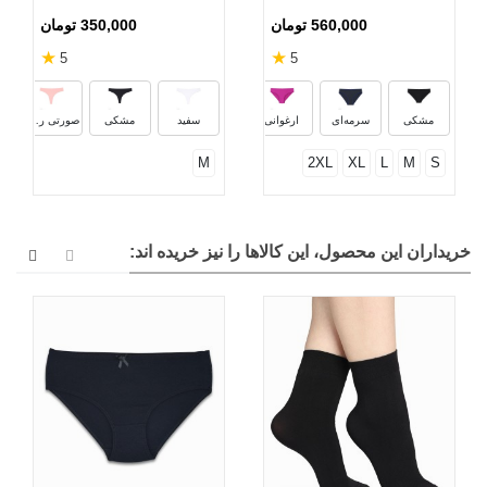
560,000 تومان
350,000 تومان
★
★
5
5
پرتقالی
مرجانی
بنفش ملانژ
مشکی
سرمه‌ای
ارغوانی
سفید
مشکی
صورتی روشن
M
2XL
XL
L
M
S
خریداران این محصول، این کالاها را نیز خریده اند: