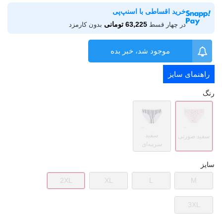
خرید اقساطی با اسنپ‌پی
63,225 تومانی
در چهار قسط
بدون کارمزد
موجود شد، خبر بده
راهنمای سایز
رنگ
سفید
سفید صورتی
سرمه‌ای
سایز
2XL
XL
L
M
3XL