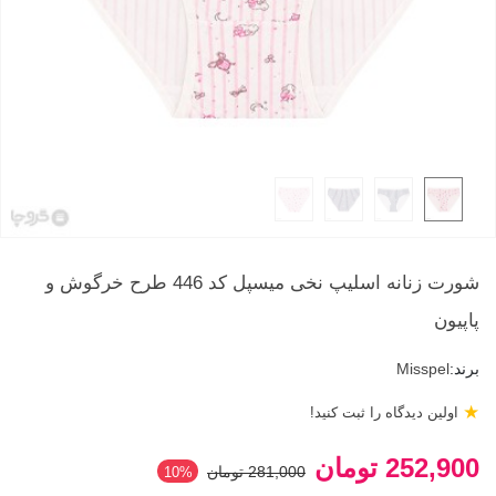
شورت زنانه اسلیپ نخی میسپل کد 446 طرح خرگوش و
پاپیون
برند:
Misspel
★
اولین دیدگاه را ثبت کنید!
252,900 تومان
281,000 تومان
‎10%