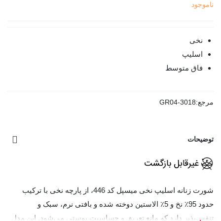
ناموجود
نخی
اسلیپ
فاق متوسط
مرجع:
GR04-3018
توضیحات
شورت زنانه اسلیپ نخی میسپل کد 446، از پارچه نخی با ترکیب
حدود 95٪ نخ و 5٪ الاستین دوخته شده و بافتی نرم، سبک و
تنفس‌پذیر دارد که مانع تعریق و حساسیت پوستی می‌شود. این مدل