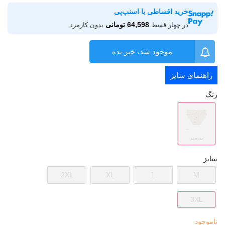
خرید اقساطی با اسنپ‌پی
64,598 تومانی
در چهار قسط
بدون کارمزد
موجود شد، خبر بده
راهنمای سایز
رنگ
سفید
سایز
2XL
XL
L
M
3XL
ناموجود