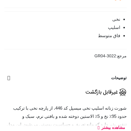
نخی
اسلیپ
فاق متوسط
مرجع:
GR04-3022
توضیحات
شورت زنانه اسلیپ نخی میسپل کد 446، از پارچه نخی با ترکیب
حدود 95٪ نخ و 5٪ الاستین دوخته شده و بافتی نرم، سبک و
تنفس‌پذیر دارد که مانع تعریق و حساسیت پوستی می‌شود. این مدل
مشاهده بیشتر