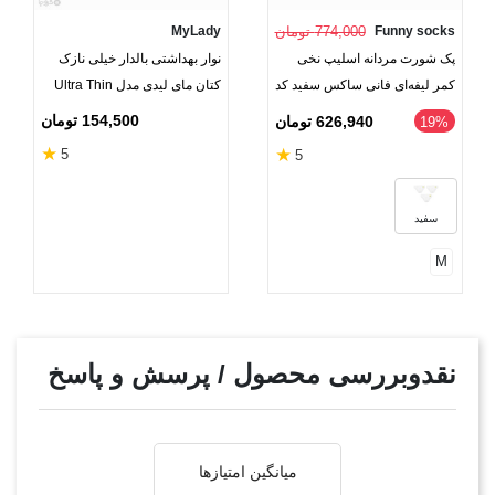
Funny socks
774,000 تومان
MyLady
پک شورت مردانه اسلیپ نخی
نوار بهداشتی بالدار خیلی نازک
کمر لیفه‌ای فانی ساکس سفید کد
کتان مای لیدی مدل Ultra Thin
35000 - بسته 3 عددی
متوسط - بسته 10 عددی
154,500 تومان
626,940 تومان
‎19%
★
★
5
5
سفید
M
نقدوبررسی محصول / پرسش و پاسخ
میانگین امتیازها