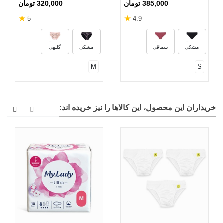
385,000 تومان
320,000 تومان
★
★
5
4.9
مشکی
سماقی
مشکی
گلبهی
M
S
خریداران این محصول، این کالاها را نیز خریده اند: