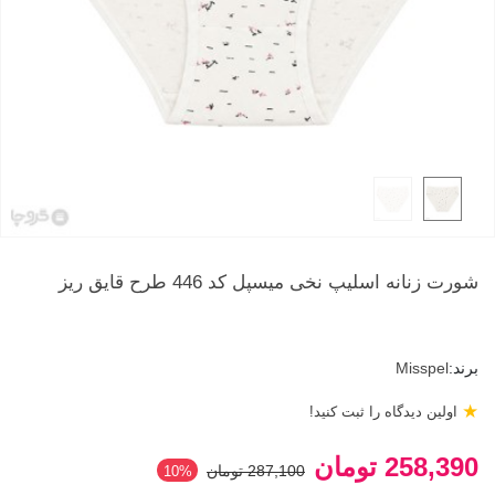
شورت زنانه اسلیپ نخی میسپل کد 446 طرح قایق ریز
برند:
Misspel
★
اولین دیدگاه را ثبت کنید!
258,390 تومان
287,100 تومان
‎10%