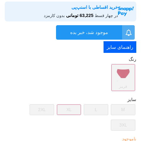
خرید اقساطی با اسنپ‌پی
63,225 تومانی
در چهار قسط
بدون کارمزد
موجود شد، خبر بده
راهنمای سایز
رنگ
قرمز
سایز
2XL
XL
L
M
3XL
ناموجود