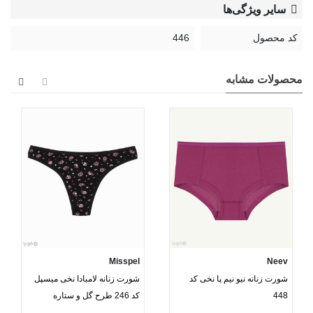
سایر ویژگی‌ها
کد محصول
446
محصولات مشابه
Misspel
Neev
شورت زنانه نیو نیم پا نخی کد
شورت زنانه لامبادا نخی میسپل
448
کد 246 طرح گل و ستاره