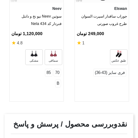
Neev
Elswan
جوراب ساقدار اسپرت السوان
سوتین Neev نیو نخ و دانتل
طرح غروب صورتی
فنردار کد Nela 434
249,000 تومان
1,120,000 تومان
★
★
4.8
1
طبق عکس
سماقی
مشکی
فری سایز (43-36)
70
85
B
نقدوبررسی محصول / پرسش و پاسخ