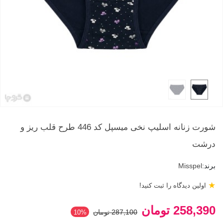
شورت زنانه اسلیپ نخی میسپل کد 446 طرح قلب ریز و
درشت
برند:
Misspel
★
اولین دیدگاه را ثبت کنید!
258,390 تومان
287,100 تومان
‎10%