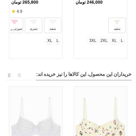
246,000 تومان
265,800 تومان
★
4.9
سفید
سفید
شیری
صورتی روشن
XL
L
3XL
2XL
XL
L
خریداران این محصول، این کالاها را نیز خریده اند: