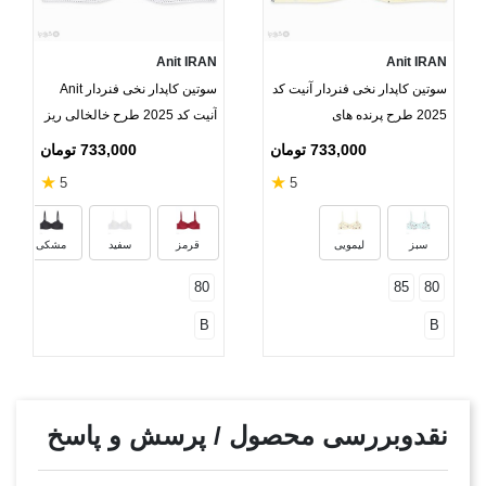
Anit IRAN
Anit IRAN
سوتین کاپدار نخی فنردار آنیت کد
سوتین کاپدار نخی فنردار Anit
2025 طرح پرنده های
آنیت کد 2025 طرح خالخالی ریز
کریسمسی
733,000 تومان
733,000 تومان
★
★
5
5
سبز
لیمویی
قرمز
سفید
مشکی
80
85
80
B
B
نقدوبررسی محصول / پرسش و پاسخ