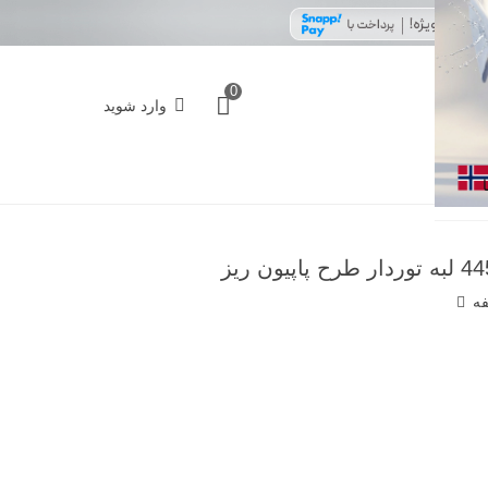
0
وارد شوید
فه