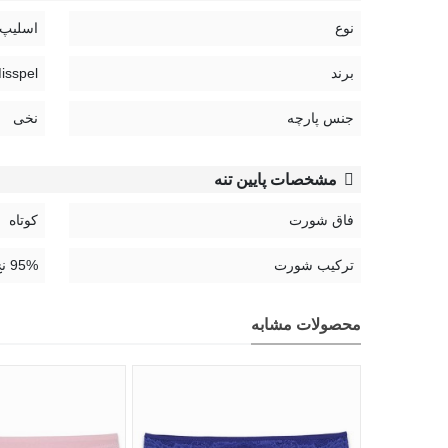
نوع
اسلیپ 
برند
Misspel | می
جنس پارچه
نخی
مشخصات پایین تنه
فاق شورت
کوتاه
ترکیب شورت
95% نخ، 5% الستین
محصولات مشابه