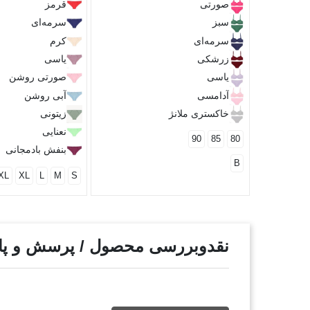
صورتی
قرمز
سبز
سرمه‌ای
سرمه‌ای
کرم
زرشکی
یاسی
یاسی
صورتی روشن
آدامسی
آبی روشن
خاکستری ملانژ
زیتونی
نعنایی
90
85
80
بنفش بادمجانی
B
XL
XL
L
M
S
نقدوبررسی محصول / پرسش و پ