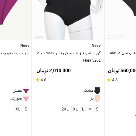
Neev
Neev
گن اسلیپ فاق بلند میکروفایبر Neev نیو کد
شورت زنانه نیو چیکی 
Flora 5201
560,0 تومان
2,010,000 تومان
★
★
4.6
4.8
مشکی
بنفش
بژ
صورتی
XL
S
2XL
XL
L
M
S