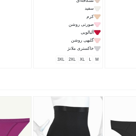
نسکافه‌ای
سفید
کرم
صورتی روشن
آلبالویی
گلبهی روشن
خاکستری ملانژ
3XL
2XL
XL
L
M