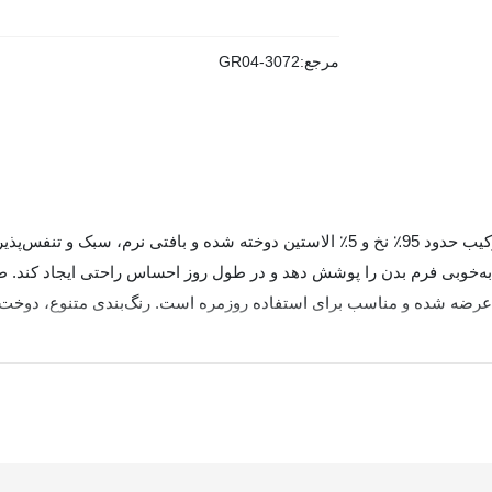
مرجع:
GR04-3072
شورت زنانه اسلیپ نخی میسپل کد 445، از پارچه نخی با ترکیب حدود 95٪ نخ و 5٪ الاستین
به‌خوبی فرم بدن را پوشش دهد و در طول روز احساس راحتی ایجاد کند. طر
حصول می‌دهد. شورت میسپل 445 در سایزهای M تا 3xL عرضه شده و مناسب برای استفاده روزمره است. ر