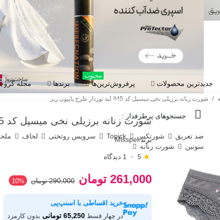
محبوب
جدیدترین محصولات
پرفروش‌ترین‌ها
برندها
مجله گروچا
/
شورت زنانه برزیلی نخی میسپل کد 445 لبه توردار طرح پاپیون ریز
جستجوهای پرطرفدار :
شورت زنانه برزیلی نخی میسپل کد 445 لبه توردار طرح پاپیون ریز
ضد تعریق
شورتکس
Topick
سرویس روتختی
لحاف
ملح
برند:
Misspel
سوتین
شورت زنانه
★
1 دیدگاه
5
261,000 تومان
290,000 تومان
‎10%
خرید اقساطی با اسنپ‌پی
65,250 تومانی
در چهار قسط
بدون کارمزد