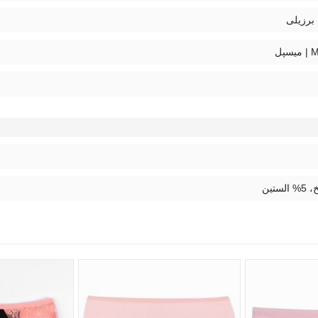
برزیلی
سپل