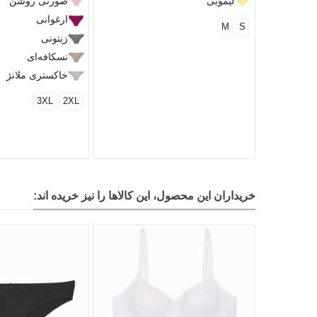
لیمویی
صورتی روشن
ارغوانی
M
S
زیتونی
نسکافه‌ای
خاکستری ملانژ
3XL
2XL
خریداران این محصول، این کالاها را نیز خریده اند: