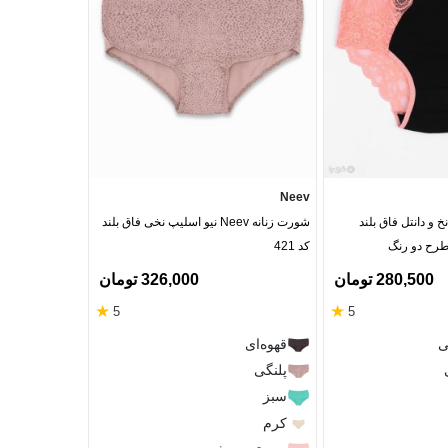
Topick
Neev
 و دانتل فاق بلند
شورت زنانه Neev نیو اسلیپ نخی فاق بلند
پک شورت زنانه ب
کد 421
بسته 4 عددی
280,500 تومان
326,000 تومان
‎12%
★
★
5
5
طبق عک
ی
قهوه‌ای
پلنگی
XL
L
M
سبز
کرم