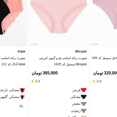
Adak
Misspel
تل میسپل کد 435
شورت زنانه اسلیپ نخ و گیپور کبریتی
شورت زنانه اسلیپ نخ
Misspel میسپل کد 1625
Adak آداک کد 112 طرح دو رنگ
320,0 تومان
365,000 تومان
★
★
4.9
4.9
قرمز
مشکی نارنج
مشکی
مشکی گلبهی
بنفش
XL
زیتونی