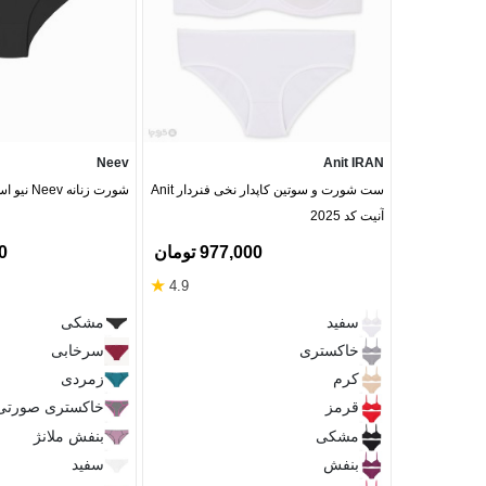
Neev
Anit IRAN
ست شورت و سوتین کاپدار نخی فنردار Anit
شورت زنانه Neev نیو اسلیپ نخی کد 408
آنیت کد 2025
977,000 تومان
00
★
4.9
سفید
مشکی
خاکستری
سرخابی
کرم
زمردی
قرمز
خاکستری صورتی
مشکی
بنفش ملانژ
بنفش
سفید