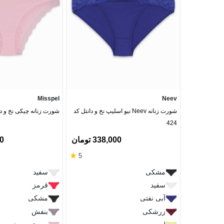
Misspel
Neev
شورت زنانه Neev نیو اسلیپ نخ و دانتل کد
شورت زنانه چیکی نخ و دان
424
338,000 تومان
00
★
5
مشکی
سفید
سفید
قرمز
آبی نفتی
مشکی
زرشکی
بنفش