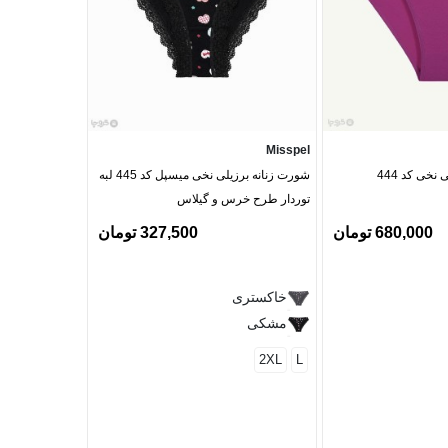
Misspel
Misspel
نخی کد 444
شورت زنانه برزیلی نخی میسپل کد 445 لبه
شورت زنانه چیک
توردار طرح خرس و گیلاس
کد 645
680,000 تومان
327,500 تومان
سفید
خاکستری
خاکستری 
مشکی
قرمز
مشکی
2XL
L
بنفش
کرم
صورتی ر
کالباسی