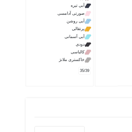
آبی تیره
صورتی آدامسی
آبی روشن
پرتقالی
آبی آسمانی
دودی
کالباسی
خاکستری ملانژ
35/39