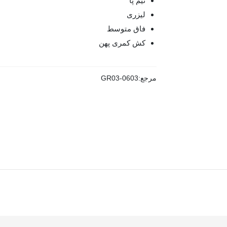
نیم پا
لیزری
فاق متوسط
کش کمری پهن
مرجع:
GR03-0603