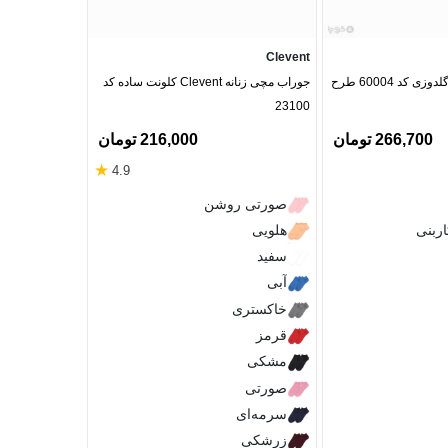
Neev
Clevent
جوراب مچی مردانه گلدوزی کد 60004 طرح
جوراب مچی زنانه Clevent کلونت ساده کد
23100
پرسی بدون فنر کد 2545
266,700 تومان
216,000 تومان
★
4.9
صورتی
صورتی روشن
مشکی
ربنی
هلویی
آبی آسما
سفید
85
80
75
آبی
خاکستری
D
C
قرمز
مشکی
صورتی
سرمه‌ای
زرشکی