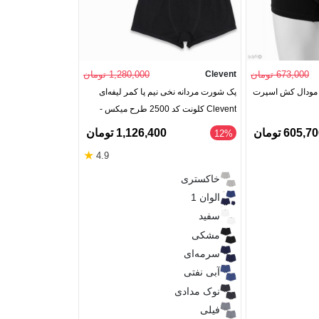
673,000 تومان
Clevent
1,280,000 تومان
ک مودال کش اسپرت
پک شورت مردانه نخی نیم پا کمر لیفه‌ای
Clevent کلونت کد 2500 طرح میکس -
بسته 2 عددی
605,7 تومان
1,126,400 تومان
‎12%
★
4.9
خاکستری
الوان 1
سفید
مشکی
سرمه‌ای
آبی نفتی
نوک مدادی
فیلی