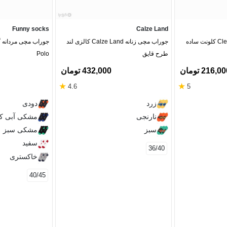
Funny socks
Calze Land
جوراب مچی مردانه Clevent کلونت ساده
جوراب مچی زنانه Calze Land کالزی لند
طرح قایق
Polo
216,0 تومان
432,000 تومان
★
★
4.6
5
زرد
دودی
نارنجی
مشکی آبی کا
سبز
مشکی سبز
سفید
36/40
خاکستری
40/45