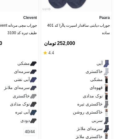
Clevent
Paara
جوراب دیابتی ساقدار اسپرت پاآرا کد 401
ساده
طیف تیره کد 3100
252,000 تومان
00
★
4.4
آبی
مشکی
خاکستری
سرمه‌ای
مشکی
آبی نفتی
قهوه‌ای
سرمه‌ای ملانژ
نوک مدادی
خاکستری
خاکستری تیره
نوک مدادی
خاکستری روشن
آبی تیره
سربی
دودی
سرمه‌ای ملانژ
40/44
خاکستری ملانژ