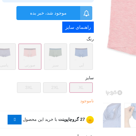
موجود شد، خبر بده
راهنمای سایز
رنگ
آبی
سبز
صورتی
یاسی
سایز
3XL
2XL
XL
ناموجود
27
گروچاپوینت
با خرید این محصول