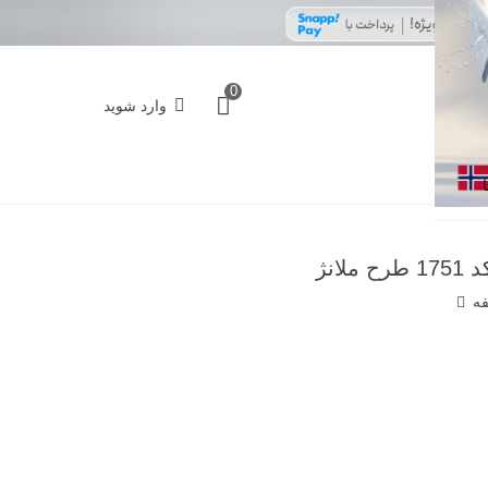
0
وارد شوید
انژ
فه