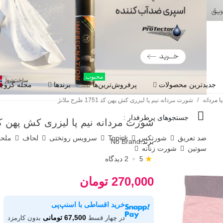
محبوب
جدیدترین محصولات
پرفروش‌ترین‌ها
برندها
مجله گروچا
 مردانه
/
شورت مردانه نیم پا لیزری کش پهن کد 1751 طرح ملانژ
جستجوهای پرطرفدار :
شورت مردانه نیم پا لیزری کش پهن کد 1751 طرح مل
ضد تعریق
شورتکس
Topick
سرویس روتختی
لحاف
ملح
برند:
No Brand
سوتین
شورت زنانه
★
2 دیدگاه
5
270,000 تومان
خرید اقساطی با اسنپ‌پی
67,500 تومانی
در چهار قسط
بدون کارمزد