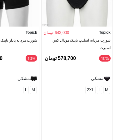
Topick
643,000 تومان
Topick
شورت مردانه اسلیپ تاپیک مودال کش
شورت مردانه پادار تاپی
اسپرت
578,700 تومان
00
‎10%
‎10%
مشکی
مشکی
L
M
2XL
L
M