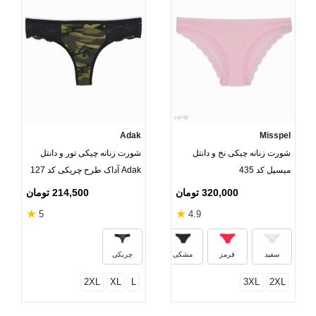
Adak
Misspel
شورت زنانه چیکی نخ و دانتل
شورت زنانه چیکی تور و دانتل
میسپل کد 435
Adak آداک طرح چریکی کد 127
320,000 تومان
214,500 تومان
★
★
5
4.9
بنفش
صورتی روشن
ارغوانی
زیتون
سفید
قرمز
مشکی
چریکی
2XL
XL
L
3XL
2XL