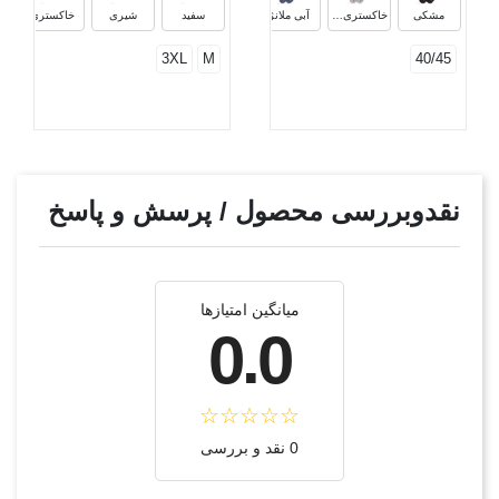
مشکی
خاکستری ملانژ
آبی ملانژ
سفید
شیری
خاکستری
3XL
M
40/45
نقدوبررسی محصول / پرسش و پاسخ
میانگین امتیازها
0.0
0 نقد و بررسی