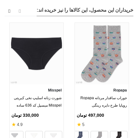
خریداران این محصول، این کالاها را نیز خریده اند:
Misspel
Ropapa
جوراب ساقدار مردانه Ropapa
شورت زنانه اسلیپ نخی کبریتی
روپاپا طرح دایره رینگی
Misspel میسپل کد 636 ساده
497,000 تومان
330,000 تومان
★
★
4.9
5