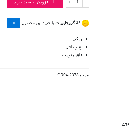
افزودن به سبد خرید
+
-
32
گروچاپوینت
با خرید این محصول
چیکی
نخ و دانتل
فاق متوسط
مرجع:
GR04-2378