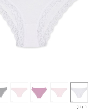
)
11
(