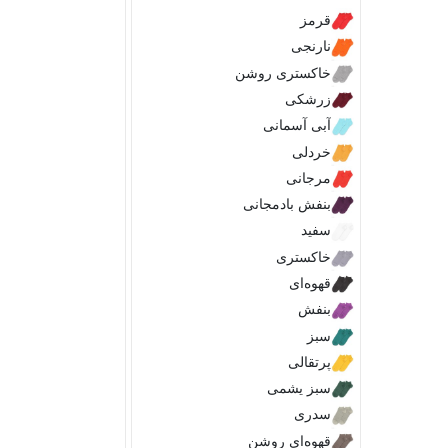
قرمز
نارنجی
خاکستری روشن
زرشکی
آبی آسمانی
خردلی
مرجانی
بنفش بادمجانی
سفید
خاکستری
قهوه‌ای
بنفش
سبز
پرتقالی
سبز یشمی
سدری
قهوه‌ای روشن