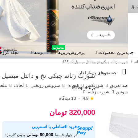
محبوب
جدیدترین محصولات
پرفروش‌ترین‌ها
برندها
مجله گروچا
نه
/
شورت زنانه چیکی نخ و دانتل میسپل کد 435
جستجوهای پرطرفدار :
شورت زنانه چیکی نخ و دانتل میسپل کد 
ضد تعریق
شورتکس
Topick
سرویس روتختی
لحاف
ملح
برند:
Misspel
سوتین
شورت زنانه
★
10 دیدگاه
4.9
320,000 تومان
خرید اقساطی با اسنپ‌پی
80,000 تومانی
در چهار قسط
بدون کارمزد