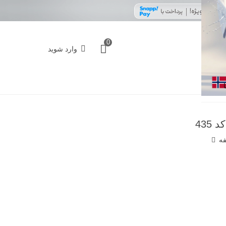
0
وارد شوید
435
فه