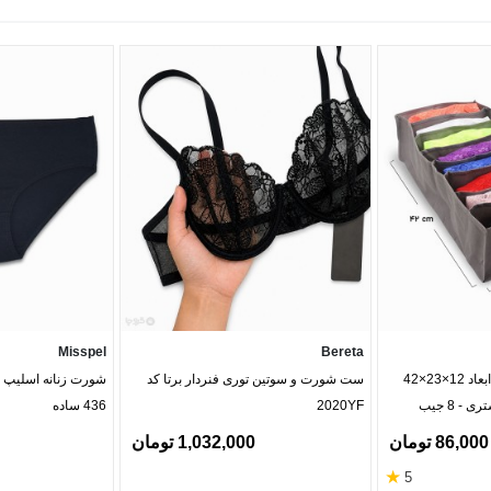
شنهاد می‌شود برای انتخاب دقیق‌تر، پیش از ثبت سفارش به جدول راهنم
ری به همراه دارد.
ی خواهد بود.
بله. چنانچه کالا دارای ایراد فیزیکی، مغایرت در رنگ یا طرح با سف
 شود. بعد از اطلاع خریدار می‌تواند ظرف 10 روز پس از دریافت، درخواست تعویض یا بازگشت وجه خو
Misspel
Bereta
نظم دهنده کشو کد 371 ابعاد 12×23×42
ست شورت و سوتین توری فنردار برتا کد
2020YF
436 ساده
ه‌صورت لحظه‌ای در سایت به‌روزرسانی می‌شود. در صورت اتمام موجودی ی
86,000 تومان
1,032,000 تومان
★
5