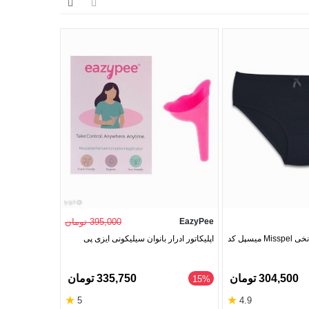
ای سایز درج‌شده در صفحه محصول مراجعه کنید. در
تمام سفارش‌ها پس از ثبت نهایی و تأیید پرداخت، حداکثر ظرف 24 ساعت کاری پردازش و برای ارسال آماده می‌شوند. زمان تحویل بسته بسته به شهر مقصد معمولاً بین 2 تا 5 روز کاری متغیر
ارش ثبت شده در سایت باشد، تا 24 ساعت فرصت دارید به تیم پشتیبانی گروچا اطلاع دهید، در غیر این صورت کالا برگشت
د را ثبت کند. شرط پذیرش مرجوعی، حفظ پلمب و عدم استفاده از کالا است تا
EazyPee
395,000 تومان
Joubin
شورت زنانه اسلیپ نخی Misspel میسپل کد
اپلیکاتور ادرار بانوان سیلیکونی ایزی پی
طرح گلدار
ک طرح یا سایز خاص، امکان افزودن آن به لیست انتظار
304,500 تومان
335,750 تومان
‎15%
★
★
5
4.9