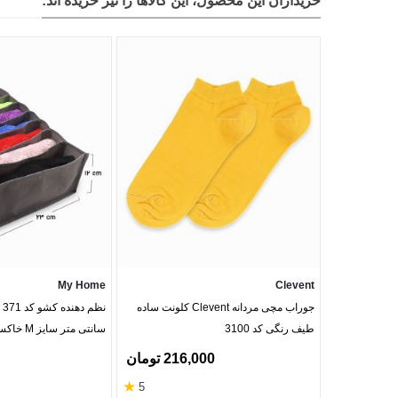
خریداران این محصول، این کالاها را نیز خریده اند:
این مدل دارای الگوی استاندارد و کشسانی مطلوب است. پی
صورت تردید میان دو سایز، انتخاب سایز بزرگ‌تر راحتی بیشت
4. روند ارسال سفارش به چه صورت است؟
است. وضعیت مرسوله از طریق کد رهگیری پستی قابل پیگیر
5. در صورت نارضایتی، امکان بازگشت کالا وجود دارد؟
داده نمی
سلامت بهداشتی آن حفظ شود.
My Home
Clevent
6. آیا می‌توان قبل از پرداخت، وضعیت موجودی و رنگ محصول را بررسی کرد؟
جوراب مچی مردانه Clevent کلونت ساده
طیف رنگی کد 3100
سانتی متر سایز M خاکستری - 8 جیب
بله. تمام اطلاعات شامل موجودی، رنگ‌بندی و سایزبندی ب
216,000 تومان
وجود دارد تا هنگام شارژ مجدد، اطلاع‌رسانی انجام شود.
★
5