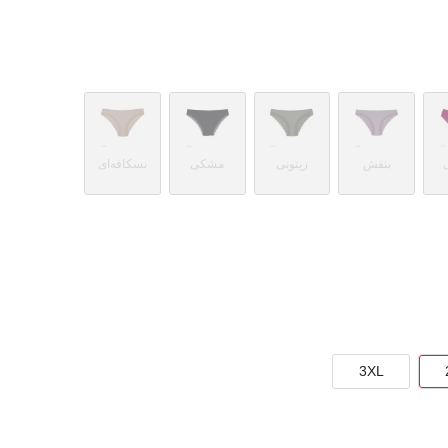
بنفش
زیتونی
مشکی
نسکافه‌ای
3XL