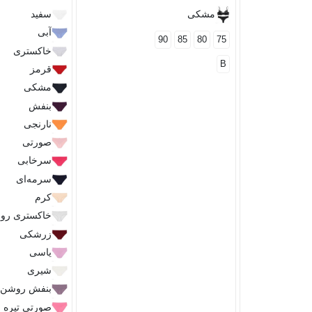
مشکی
سفید
آبی
90
85
80
75
خاکستری
B
قرمز
مشکی
بنفش
نارنجی
صورتی
سرخابی
سرمه‌ای
کرم
خاکستری رو
زرشکی
یاسی
شیری
بنفش روشن
صورتی تیره