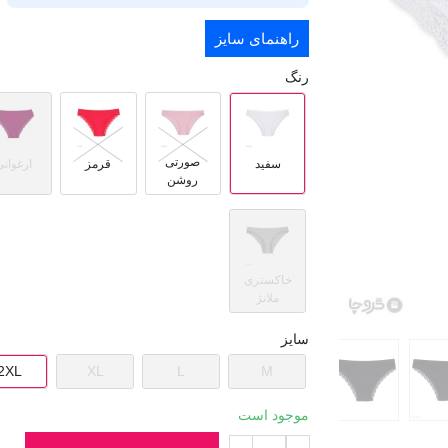
راهنمای سایز
رنگ
صورتی
سفید
قرمز
ارغوانی
روشن
خاکستری
ملانژ
سایز
2XL
XL
L
M
موجود است