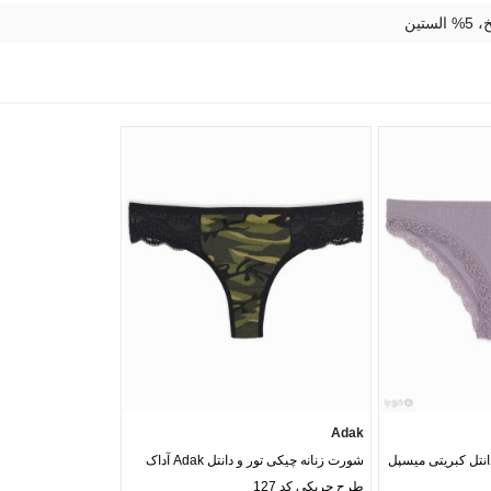
 آنزیم اضافه کنید.
ند.
د.
 سطح صاف یا بند
در هوای آزاد خشک
کنید.
ر دهید.
نید.
Adak
انتل کبریتی میسپل
شورت زنانه چیکی تور و دانتل Adak آداک
طرح چریکی کد 127