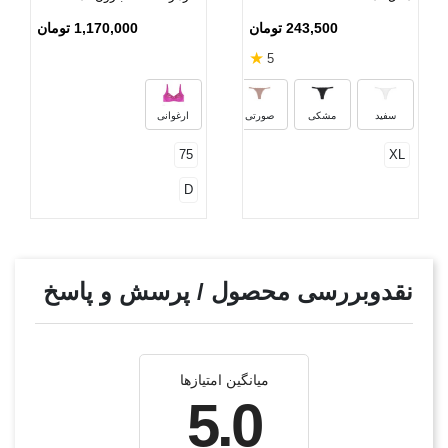
مدل 08 ارغوانی
243,500 تومان
1,170,000 تومان
★
5
سبز
سفید
مشکی
صورتی
ارغوانی
75
XL
D
نقدوبررسی محصول / پرسش و پاسخ
میانگین امتیازها
5.0