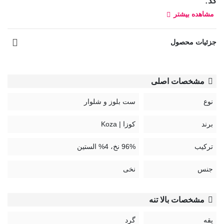
کد:
مشاهده بیشتر
70625
راهنمای نگهداری محصولات Koza:
جزئیات محصول
مشخصات اصلی
نوع
ست بلوز و شلوار
برند
کوزا | Koza
ترکیب
96% نخ، 4% الستین
جنس
نخی
مشخصات بالا تنه
یقه
گرد