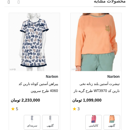
محصولات مشابه
Narbon
Narbon
تیشرت آستین بلند زنانه نخی
پیراهن آستین کوتاه ناربن کد
ناربن کد WT3970 طرح گربه ناز
4060 طرح سروین
1,099,000 تومان
2,233,000 تومان
★
★
5
3
گلبهی
کالباسی
گلبهی
سرمه‌ای