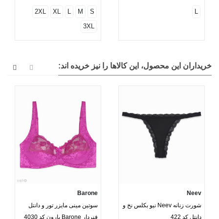
2XL
XL
L
M
S
L
3XL
خریداران این محصول، این کالاها را نیز خریده اند:
Barone
Neev
شورت زنانه Neev نیو بکلس نخ و
سوتین مینی مایزر تور و دانتل
دانتل کد 422
فنردار Barone بارون کد 4030