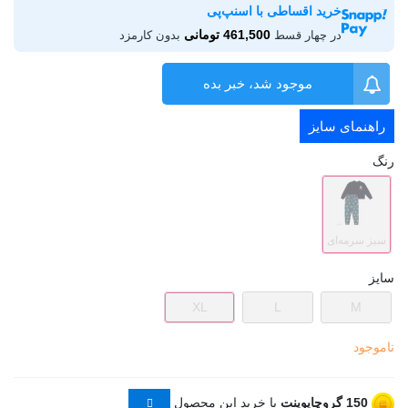
خرید اقساطی با اسنپ‌پی
461,500 تومانی
در چهار قسط
بدون کارمزد
موجود شد، خبر بده
راهنمای سایز
رنگ
سبز سرمه‌ای
سایز
XL
L
M
ناموجود
150
گروچاپوینت
با خرید این محصول