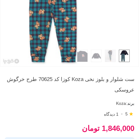
ست شلوار و بلوز نخی Koza کوزا کد 70625 طرح خرگوش
عروسکی
برند:
Koza
★
1 دیدگاه
5
1,846,000 تومان