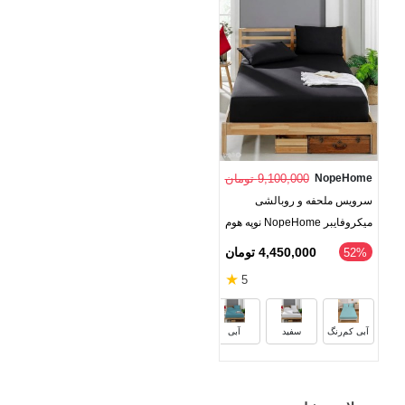
NopeHome
9,100,000 تومان
سرویس ملحفه و روبالشی
میکروفایبر NopeHome نوپه هوم
4,450,000 تومان
52%
★
5
قرمز
مشکی
قهوه‌ای
گلبه
آبی کم‌رنگ
سفید
آبی