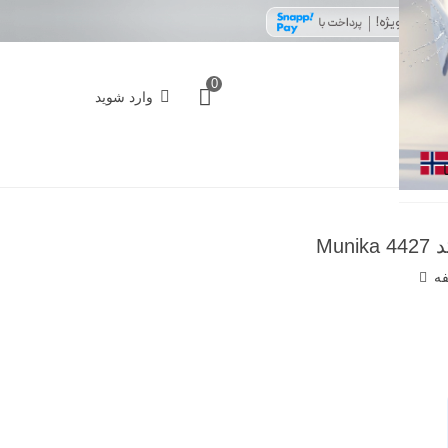
0
وارد شوید
فه