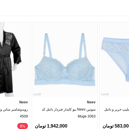
Neev
Neev
 Neev نیو اسلیپ حریر و دانتل
سوتین Neev نیو کاپدار فنردار دانتل کد
4509
Muge 2063
583,0 تومان
1,942,000 تومان
8%