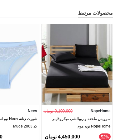
محصولات مرتبط
NopeHome
9,100,000 تومان
Neev
سرویس ملحفه و روبالشی میکروفایبر
شورت زنانه
NopeHome نوپه هوم
کد Muge 2063
4,450,000 تومان
00
52%