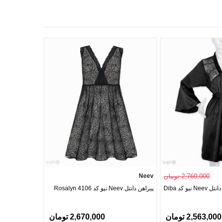
2,760,000 تومان
Neev
روبدوشامبر ساتن و دانتل Neev نیو کد Diba
پیراهن دانتل Neev نیو کد Rosalyn 4106
2,563,000 تومان
2,670,000 تومان