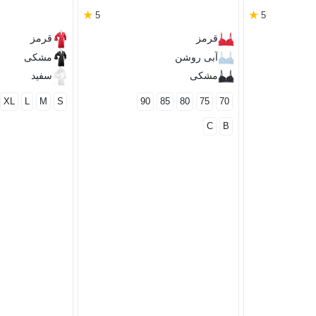
★
★
5
5
قرمز
قرمز
آبی روشن
مشکی
مشکی
سفید
XL
L
M
S
90
85
80
75
70
C
B