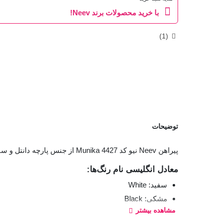
با خرید محصولات برند Neev!
)
1
(
توضیحات
پیراهن Neev نیو کد Munika 4427 از جنس پارچه دانتل و ساتن نرم، سبک و براق است. مدل یقه پیراهن هفتی و آستین پیراهن بندی قابل تنظیم و غیر قابل جدا شدن است.
معادل انگلیسی نام رنگ‌ها:
سفید: White
مشکی: Black
مشاهده بیشتر
قرمز: Magnolia