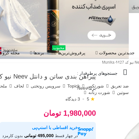
محبوب
جدیدترین محصولات
پرفروش‌ترین‌ها
برندها
مجله گروچا
جستجوهای پرطرفدار :
پیراهن بندی ساتن و دانتل Neev نیو کد Munika 4427
ضد تعریق
شورتکس
Topick
سرویس روتختی
لحاف
ملح
برند:
Neev
سوتین
شورت زنانه
★
3 دیدگاه
5
1,980,000 تومان
خرید اقساطی با اسنپ‌پی
495,000 تومانی
در چهار قسط
بدون کارمزد