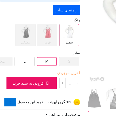
راهنمای سایز
رنگ
سفید
قرمز
مشکی
سایز
XL
L
M
S
آخرین موجودی
افزودن به سبد خرید
+
-
150
گروچاپوینت
با خرید این محصول
مشخصات پیراهن :