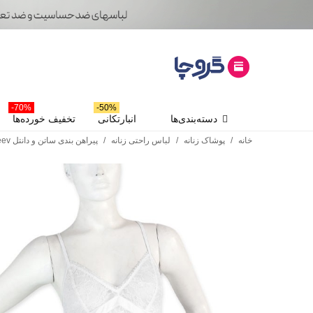
70%-
50%-
دسته‌بندی‌ها
انبارتکانی
تخفیف خورده‌ها
خانه
/
پوشاک زنانه
/
لباس راحتی زنانه
/
پیراهن بندی ساتن و دانتل Neev نیو کد Munika 4427