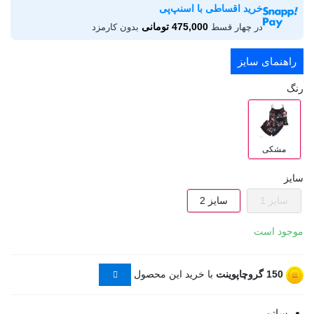
خرید اقساطی با اسنپ‌پی
475,000 تومانی
در چهار قسط
بدون کارمزد
راهنمای سایز
رنگ
مشکی
سایز
سایز 1
سایز 2
موجود است
150
گروچاپوینت
با خرید این محصول
ساتن