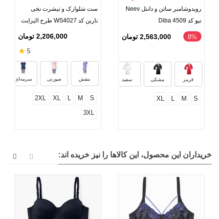
روبدوشامبر ساتن و دانتل Neev
ست شلوارک و تیشرت نخی
نیو کد Diba 4509
ناربن کد WS4027 طرح الیزابت
2,206,000 تومان
2,563,000 تومان
8%
★
5
بنفش
صورتی
سرمه‌ای
قرمز
مشکی
سفید
2XL
XL
L
M
S
XL
L
M
S
3XL
خریداران این محصول، این کالاها را نیز خریده اند: