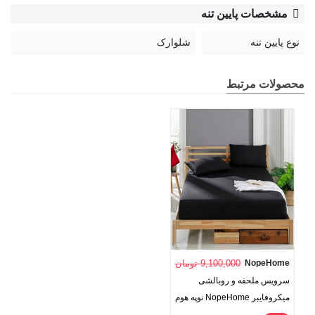
مشخصات پایین تنه
نوع پایین تنه
شلوارک
محصولات مرتبط
NopeHome
9,100,000 تومان
سرویس ملحفه و روبالشی
میکروفایبر NopeHome نوپه هوم