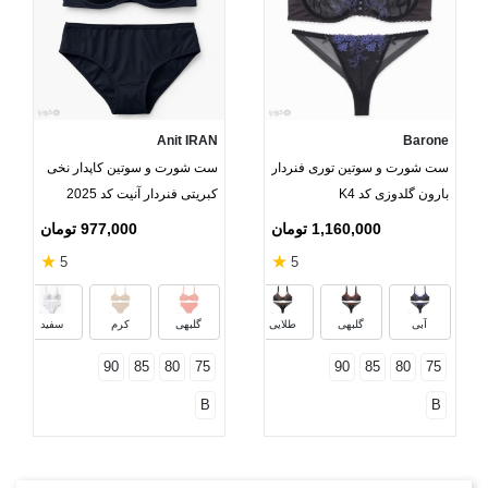
Anit IRAN
Barone
ست شورت و سوتین توری فنردار
ست شورت و سوتین کاپدار نخی
بارون گلدوزی کد K4
کبریتی فنردار آنیت کد 2025
1,160,000 تومان
977,000 تومان
★
★
5
5
صورتی
سبز
آبی
گلبهی
طلایی
گلبهی
کرم
سفید
90
85
80
75
90
85
80
75
B
B