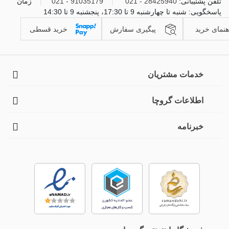
تلفن پشتیبانی:
28425940 - 021
|
91035179 - 021
|
زمان
پاسخگویی: شنبه تا چهارشنبه 9 تا 17:30، پنجشنبه 9 تا 14:30
هنمای خرید
پیگیری سفارش
خرید قسطی
خدمات مشتریان
اطلاعات گروچا
خبرنامه