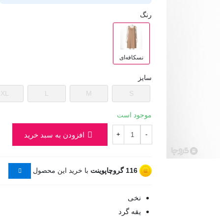
رنگ
نسکافه‌ای
سایز
XL
L
M
S
موجود است
افزودن به سبد خرید
+
-
116
گروچاپوینت
با خرید این محصول
نخی
یقه گرد