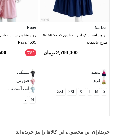
Neev
Narbon
پیراهن آستین کوتاه زنانه ناربن کد WD4092
طرح عاشقانه
Raya 4505
2,799,000 تومان
7,500
‎50%
سفید
مشکی
کرم
صورتی
آبی آسمانی
3XL
2XL
XL
L
M
S
L
M
خریداران این محصول، این کالاها را نیز خریده اند: