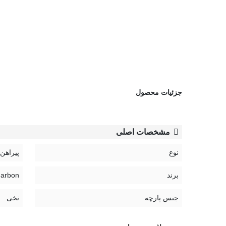
جزئیات محصول
مشخصات اصلی
نوع
پیراهن
برند
Narbon | نار
جنس پارچه
نخی