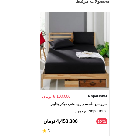
محصولات مرتبط
NopeHome
9,100,000 تومان
سرویس ملحفه و روبالشی میکروفایبر
NopeHome نوپه هوم
4,450,000 تومان
52%
★
5