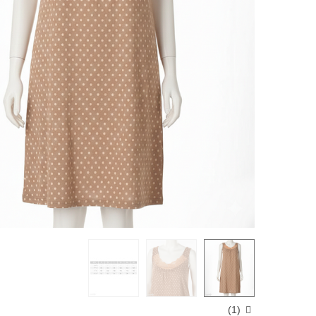
)
1
(