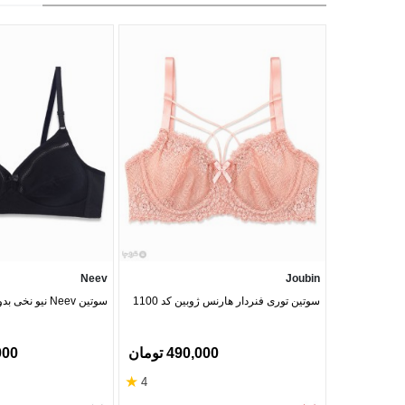
Neev
Joubin
سوتین توری فنردار هارنس ژوبین کد 1100
سوتین Neev نیو نخی بدون فنر کد 408
490,000 تومان
0,000
★
4