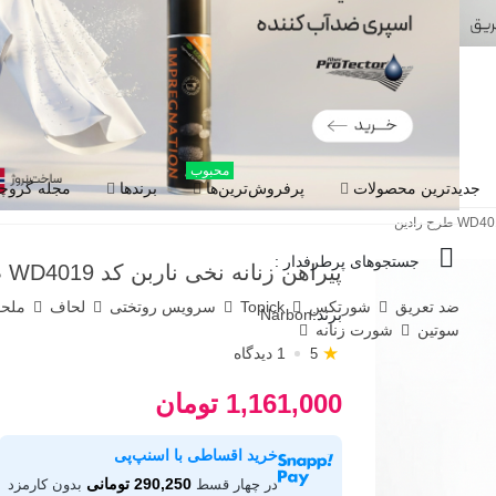
محبوب
جدیدترین محصولات
پرفروش‌ترین‌ها
برندها
مجله گروچا
جستجوهای پرطرفدار :
پیراهن زنانه نخی ناربن کد WD4019 طرح رادین
ضد تعریق
شورتکس
Topick
سرویس روتختی
لحاف
ملح
برند:
Narbon
سوتین
شورت زنانه
★
1 دیدگاه
5
1,161,000 تومان
خرید اقساطی با اسنپ‌پی
290,250 تومانی
در چهار قسط
بدون کارمزد