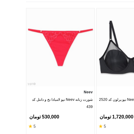
Lavender
Neev
شورت زنانه Neev نیو لامبادا نخ و دانتل کد
پیراهن ساتن لوندر 
439
1,720,000 تومان
530,000 تومان
★
★
5
5