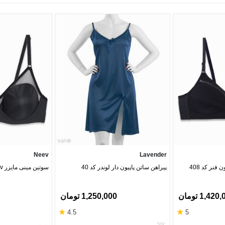
Neev
Lavender
پیراهن ساتن پاپیون دار لوندر کد 40
سوتین مینی مایزر Neev نیو پرلون کد 2520
1,42 تومان
1,250,000 تومان
★
★
4.5
5