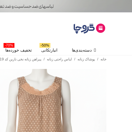
70%-
50%-
دسته‌بندی‌ها
انبارتکانی
تخفیف خورده‌ها
خانه
/
پوشاک زنانه
/
لباس راحتی زنانه
/
پیراهن زنانه نخی ناربن کد WD4019 طرح رادین