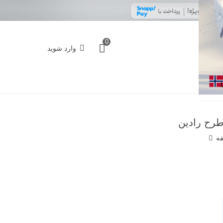
0
وارد شوید
فه