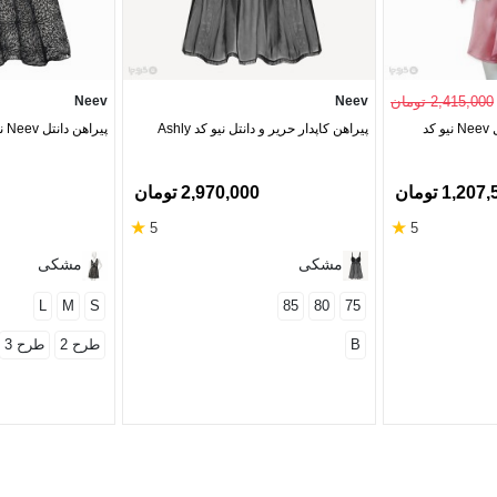
2,415,000 تومان
Neev
Neev
روبدوشامبر ساتن و دانتل Neev نیو کد
پیراهن کاپدار حریر و دانتل نیو کد Ashly
پیراهن دانتل Neev نیو کد Rosalyn 4106
1,20 تومان
2,970,000 تومان
★
★
5
5
مشکی
مشکی
L
M
S
85
80
75
B
طرح 2
طرح 3