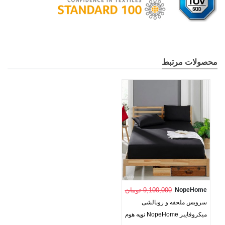
محصولات مرتبط
NopeHome
9,100,000 تومان
سرویس ملحفه و روبالشی
میکروفایبر NopeHome نوپه هوم