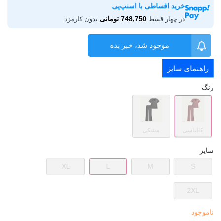
خرید اقساطی با اسنپ‌پی
748,750 تومانی
در چهار قسط
بدون کارمزد
موجود شد، خبر بده
راهنمای سایز
رنگ
کالباسی
مشکی
سایز
XL
L
M
S
2XL
ناموجود