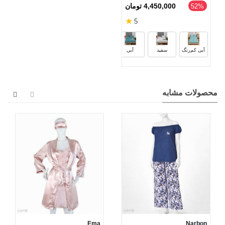
4,450,000 تومان
52%
★
5
قرمز
مشکی
قهوه‌ای
گلبه
آبی کم‌رنگ
سفید
آبی
محصولات مشابه
Ema
Narbon