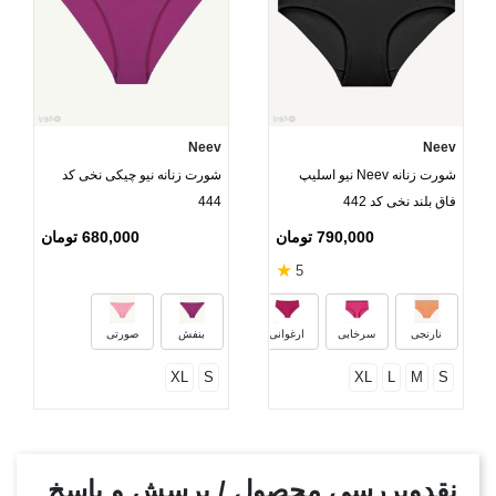
Neev
Neev
شورت زنانه Neev نیو اسلیپ
شورت زنانه نیو چیکی نخی کد
فاق بلند نخی کد 442
444
790,000 تومان
680,000 تومان
★
5
کالباسی
مشکی
سبز یشمی
آبی ملا
نارنجی
سرخابی
ارغوانی
بنفش
صورتی
XL
S
XL
L
M
S
نقدوبررسی محصول / پرسش و پاسخ