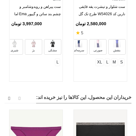
ست شلوار و تیشرت یقه قایقی
ست پیراهن و روبدوشامبر و
ناربن کد WS4026 طرح تک گل
چشم بند ساتن و گیپور Ema اما
کد 3590
2,580,000 تومان
3,997,000 تومان
★
5
بنفش
صورتی
سرمه‌ای
مشکی
بژ
شیری
L
XL
L
M
S
خریداران این محصول، این کالاها را نیز خریده اند: