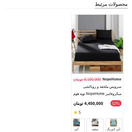
محصولات مرتبط
NopeHome
9,100,000 تومان
سرویس ملحفه و روبالشی
میکروفایبر NopeHome نوپه هوم
4,450,000 تومان
52%
★
5
قرمز
مشکی
قهوه‌ای
گلبه
آبی کم‌رنگ
سفید
آبی