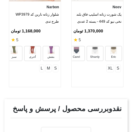
Narbon
Neev
پک شورت زنانه اسلیپ فاق بلند
شلوار زنانه ناربن کد WP3979
نخی نیو کد 449 - بسته 2 عددی
طرح تدی
1,370,000 تومان
1,168,000 تومان
★
★
5
5
Fly
Eric
Shanly
Carol
بنفش
آجری
سبز
L
M
S
XL
S
نقدوبررسی محصول / پرسش و پاسخ