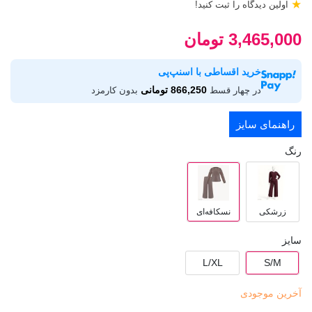
★
اولین دیدگاه را ثبت کنید!
3,465,000 تومان
خرید اقساطی با اسنپ‌پی
866,250 تومانی
در چهار قسط
بدون کارمزد
راهنمای سایز
رنگ
زرشکی
نسکافه‌ای
سایز
L/XL
S/M
آخرین موجودی