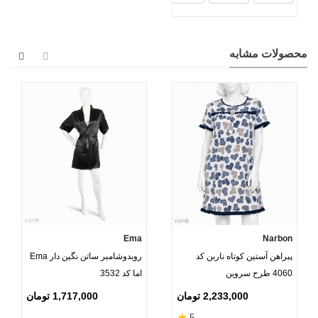
محصولات مشابه
Ema
Narbon
پیراهن آستین کوتاه ناربن کد
روبدوشامبر ساتن نگین دار Ema
4060 طرح سروین
اما کد 3532
2,233,000 تومان
1,717,000 تومان
★
5