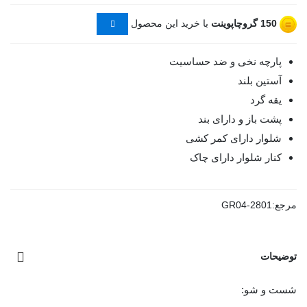
150
گروچاپوینت
با خرید این محصول
پارچه نخی و ضد حساسیت
آستین بلند
یقه گرد
پشت باز و دارای بند
شلوار دارای کمر کشی
کنار شلوار دارای چاک
مرجع:
GR04-2801
توضیحات
شست و شو: