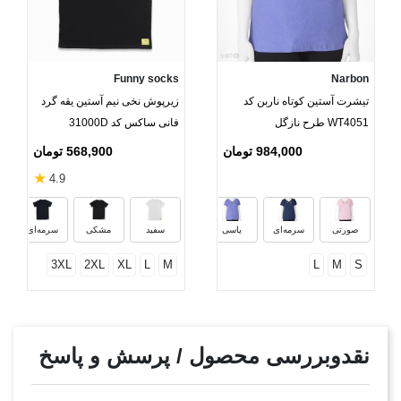
Funny socks
Narbon
تیشرت آستین کوتاه ناربن کد
زیرپوش نخی نیم آستین یقه گرد
WT4051 طرح نازگل
فانی ساکس کد 31000D
984,000 تومان
568,900 تومان
★
4.9
نو
صورتی
سرمه‌ای
یاسی
سفید
مشکی
سرمه‌ای
3XL
2XL
XL
L
M
L
M
S
نقدوبررسی محصول / پرسش و پاسخ