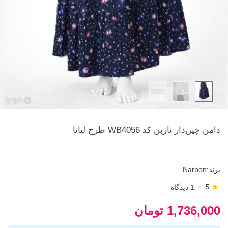
دامن چین‌دار ناربن کد WB4056 طرح لیانا
برند:
Narbon
★
1 دیدگاه
5
1,736,000 تومان