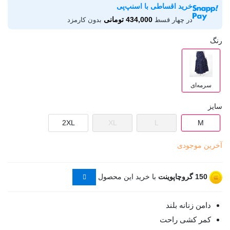
خرید اقساطی با اسنپ‌پی
434,000 تومانی
در چهار قسط
بدون کارمزد
رنگ
سرمه‌ای
سایز
2XL
XL
L
M
آخرین موجودی
150
گروچاپوینت
با خرید این محصول
دامن زنانه بلند
کمر کشی راحت