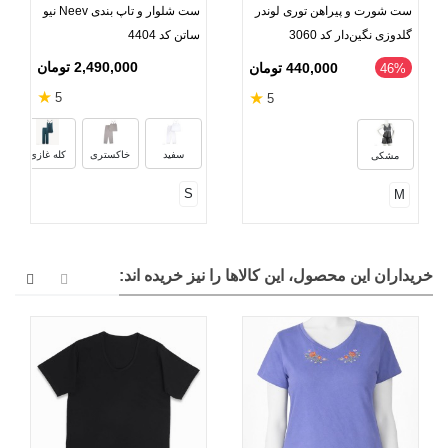
ست شورت و پیراهن توری لوندر
ست شلوار و تاپ بندی Neev نیو
گلدوزی نگین‌دار کد 3060
ساتن کد 4404
2,490,000 تومان
440,000 تومان
46%
★
★
5
5
سفید
خاکستری
کله غازی
مشکی
S
M
خریداران این محصول، این کالاها را نیز خریده اند: