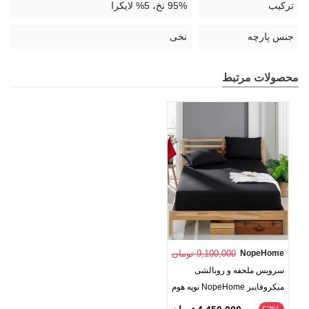
ترکیب
95% نخ، 5% لایکرا
جنس پارچه
نخی
محصولات مرتبط
NopeHome
9,100,000 تومان
سرویس ملحفه و روبالشی
میکروفایبر NopeHome نوپه هوم