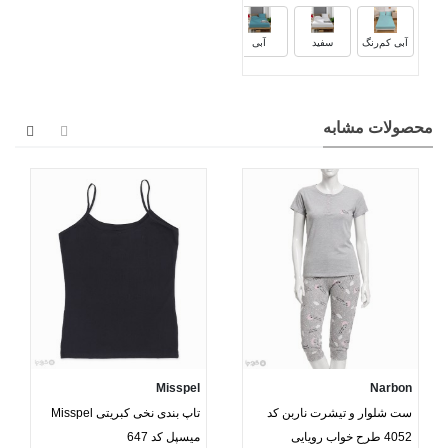
قرمز
مشکی
قهوه‌ای
گلبه
آبی کم‌رنگ
سفید
آبی
محصولات مشابه
Misspel
Narbon
ست شلوار و تیشرت ناربن کد
تاپ بندی نخی کبریتی Misspel
4052 طرح خواب رویایی
میسپل کد 647