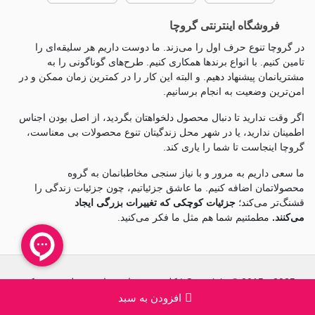
فروشگاه اینترنتی گروچا
در گروچا تنوع حرف اول را می‌زند. ما دوست داریم هر سلیقه‌ای را
تامین کنیم. با انواع برندها همکاری کنیم. طرح‌های گوناگونی را به
مشتریانمان پیشنهاد دهیم. و البته این کار را در کمترین زمان ممکن و در
امن‌ترین وضعیت به انجام برسانیم.
اگر وقت ندارید تا دنبال محصول دلخواهتان بگردید، از اصل بودن اجناس
اطمینان ندارید، یا در شهر محل زندگیتان تنوع محصولات بی معناست،
گروچا اینجاست تا شما را یاری کند.
ما سعی داریم به مرور و با نیاز سنجی مخاطبانمان به گروه
محصولاتمان اضافه کنیم. ما عاشق جزئياتیم، چون جزئيات زندگی را
قشنگ‌تر می‌کند؛
جزئیات کوچکی که تغییرات بزرگی ایجاد
می‌کنند.
مطمئنیم شما هم مثل ما فکر می‌کنید.
Copyright © 2015 - 2025 | کلیه حقوق این سایت متعلق به شرکت
توسعه ماندگار گشتا (فروشگاه آنلاین گروچا) است.
افزودن به سبد