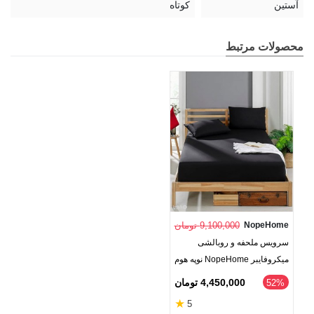
آستین
کوتاه
محصولات مرتبط
NopeHome
9,100,000 تومان
سرویس ملحفه و روبالشی
میکروفایبر NopeHome نوپه هوم
4,450,000 تومان
52%
★
5