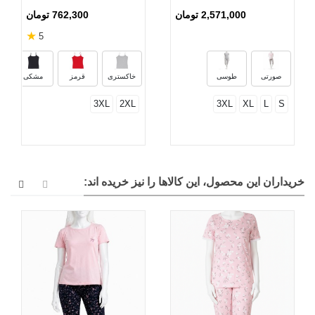
2,571,000 تومان
762,300 تومان
★
5
صورتی
طوسی
خاکستری
قرمز
مشکی
3XL
2XL
3XL
XL
L
S
خریداران این محصول، این کالاها را نیز خریده اند: