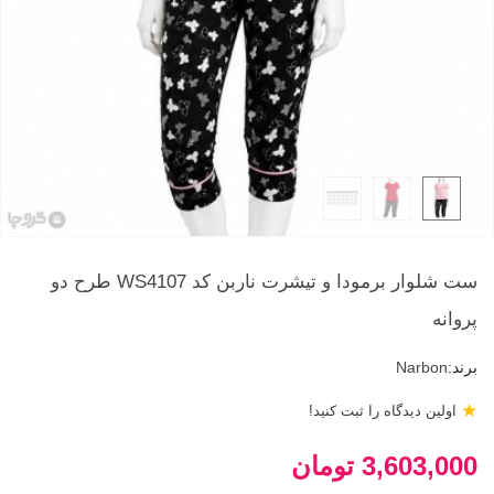
ست شلوار برمودا و تیشرت ناربن کد WS4107 طرح دو
پروانه
برند:
Narbon
★
اولین دیدگاه را ثبت کنید!
3,603,000 تومان