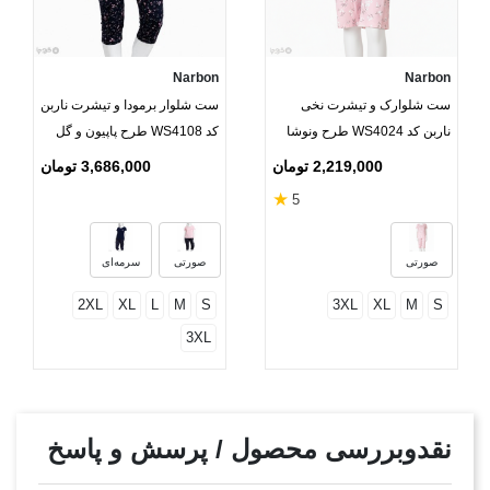
Narbon
Narbon
ست شلوارک و تیشرت نخی
ست شلوار برمودا و تیشرت ناربن
ناربن کد WS4024 طرح ونوشا
کد WS4108 طرح پاپیون و گل
2,219,000 تومان
3,686,000 تومان
★
5
صورتی
صورتی
سرمه‌ای
2XL
XL
L
M
S
3XL
XL
M
S
3XL
نقدوبررسی محصول / پرسش و پاسخ