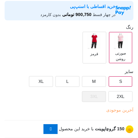
خرید اقساطی با اسنپ‌پی
900,750 تومانی
در چهار قسط
بدون کارمزد
رنگ
صورتی
قرمز
روشن
سایز
XL
L
M
S
3XL
2XL
آخرین موجودی
150
گروچاپوینت
با خرید این محصول