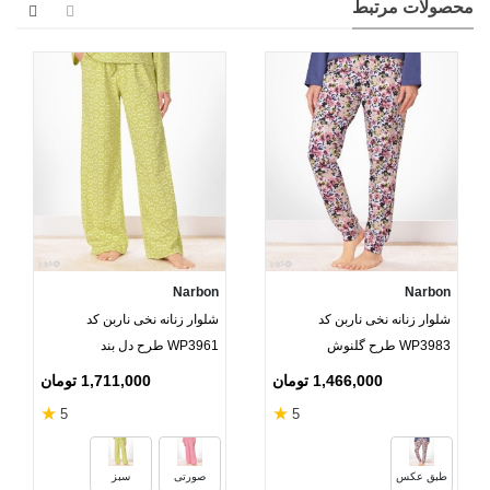
محصولات مرتبط
Narbon
Narbon
شلوار زنانه نخی ناربن کد
شلوار زنانه نخی ناربن کد
WP3983 طرح گلنوش
WP3961 طرح دل بند
1,466,000 تومان
1,711,000 تومان
★
★
5
5
طبق عکس
صورتی
سبز