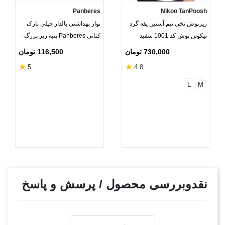
Panberes
Nikoo TanPoosh
زیرپوش نخی نیم آستین یقه گرد
نوار بهداشتی بالدار خیلی نازک
نیکوتن پوش کد 1001 سفید
کتانی Panberes پنبه ریز بزرگ -
بسته 10 عددی
730,000 تومان
116,500 تومان
★
★
5
4.8
L
M
نقدوبررسی محصول / پرسش و پاسخ