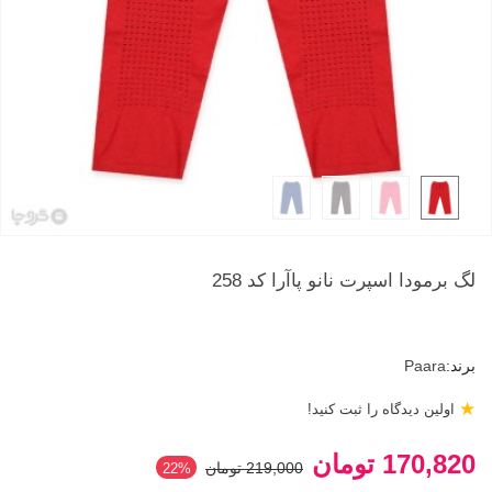
لگ برمودا اسپرت نانو پاآرا کد 258
برند:
Paara
★
اولین دیدگاه را ثبت کنید!
170,820 تومان
219,000 تومان
‎22%