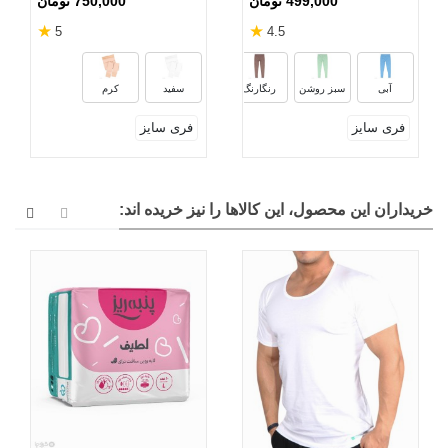
499,000 تومان
750,000 تومان
★
★
5
4.5
نسکافه‌ای
مشکی
سبز یشمی
آبی
سبز روشن
رنگارنگ
سفید
کرم
فری سایز
فری سایز
خریداران این محصول، این کالاها را نیز خریده اند: