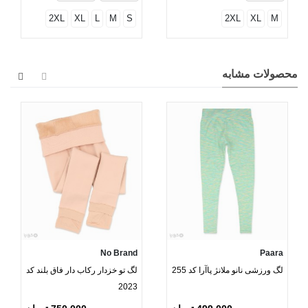
2XL
XL
L
M
S
2XL
XL
M
محصولات مشابه
No Brand
Paara
لگ ورزشی نانو ملانژ پاآرا کد 255
لگ تو خزدار رکاب دار فاق بلند کد
2023