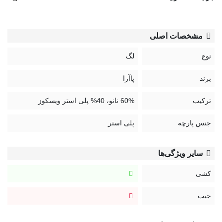
مشخصات اصلی
نوع
لگ
برند
پاآرا
ترکیب
60% نانو، 40% پلی استر ویسکوز
جنس پارچه
پلی استر
سایر ویژگی‌ها
کشی
جیب