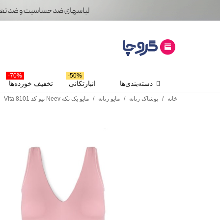
70%-
50%-
دسته‌بندی‌ها
انبارتکانی
تخفیف خورده‌ها
خانه
/
پوشاک زنانه
/
مایو زنانه
/
مایو یک تکه Neev نیو کد Vita 8101