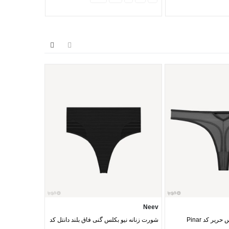
Neev
Neev
یر کد Pinar
شورت زنانه نیو بکلس گنی فاق بلند دانتل کد
مایو دو تکه نیو کد and