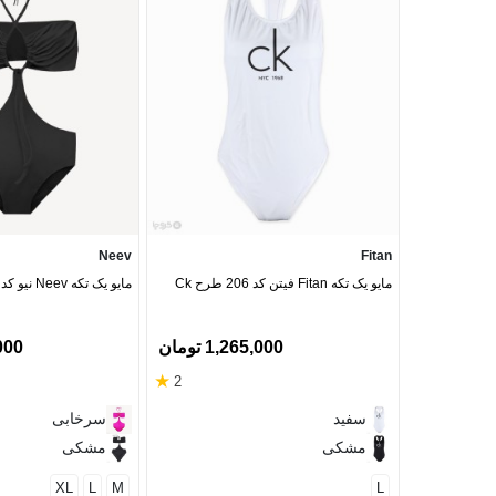
Neev
Fitan
مایو یک تکه Fitan فیتن کد 206 طرح Ck
مایو یک تکه Neev نیو کد Lolita 8302
1,265,000 تومان
8,000
★
2
سفید
سرخابی
مشکی
مشکی
XL
L
M
L