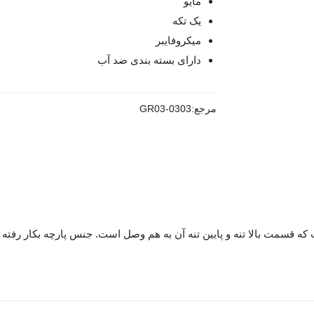
مایو
یک تکه
میکروفایبر
دارای بسته بندی ضد آب
مرجع:
GR03-0303