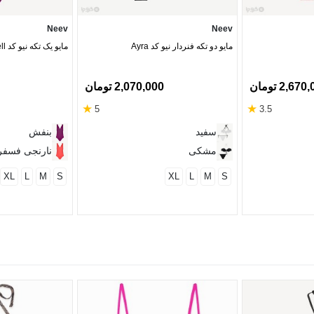
Neev
Neev
مایو دو تکه فنردار نیو کد Ayra
مایو یک تکه نیو کد Seashell
2,67 تومان
2,070,000 تومان
★
★
5
3.5
سفید
بنفش
مشکی
نارنجی فسف
XL
L
M
S
XL
L
M
S