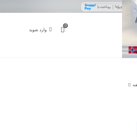
0
وارد شوید
فه