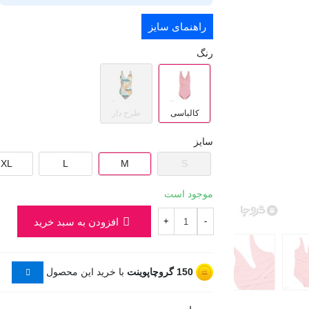
راهنمای سایز
رنگ
کالباسی
طرح دار
سایز
XL
L
M
S
موجود است
افزودن به سبد خرید
+
-
150
گروچاپوینت
با خرید این محصول