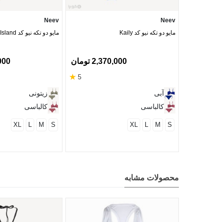
Neev
Neev
مایو دو تکه نیو کد Kaily
مایو دو تکه نیو کد Island
2,370,000 تومان
0,000
★
5
آبی
زیتونی
کالباسی
کالباسی
XL
L
M
S
XL
L
M
S
محصولات مشابه