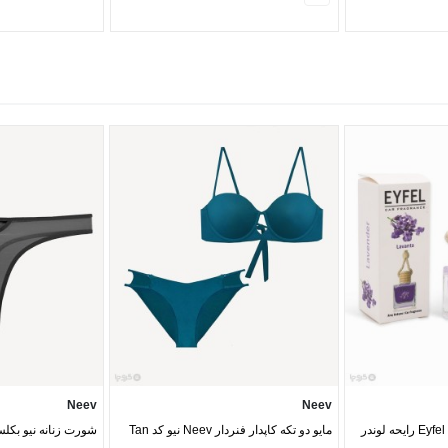
Neev
Neev
خوشبو کننده خودرو ایفل Eyfel رایحه لوندر
مایو دو تکه کاپدار فنردار Neev نیو کد Tan
شورت زنانه نیو بکلس حر