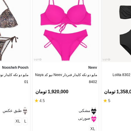
Noosheh Poosh
Neev
مایو دو تکه کاپدار فنردار Neev نیو کد Naya
01
8402
1,35 تومان
1,920,000 تومان
★
★
4.5
5
مشکی
طبق عکس
صورتی
XL
L
XL