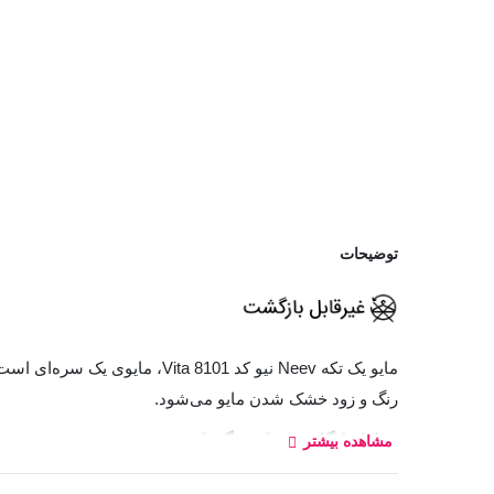
توضیحات
مایو یک تکه Neev نیو کد Vita 8101، مایوی یک سره‌ای است که قسمت بالا تنه و پایین تنه آن به هم وصل است. جنس پارچه بکار رفته در این
رنگ و زود خشک شدن مایو می‌شود.
معادل انگلیسی نام رنگ‌ها:
مشاهده بیشتر
کالباسی: Chill