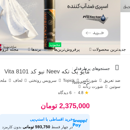
محبوب
جدیدترین محصولات
پرفروش‌ترین‌ها
برندها
مجله گروچا
جستجوهای پرطرفدار :
مایو یک تکه Neev نیو کد Vita 8101
ضد تعریق
شورتکس
Topick
سرویس روتختی
لحاف
ملح
برند:
Neev
سوتین
شورت زنانه
★
6 دیدگاه
4.8
2,375,000 تومان
خرید اقساطی با اسنپ‌پی
593,750 تومانی
در چهار قسط
بدون کارمزد