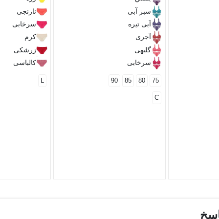
سبز آبی
نارنجی
آبی تیره
سرخابی
آجری
کرم
گلبهی
زرشکی
سرخابی
کالباسی
L
90
85
80
75
C
اسخ