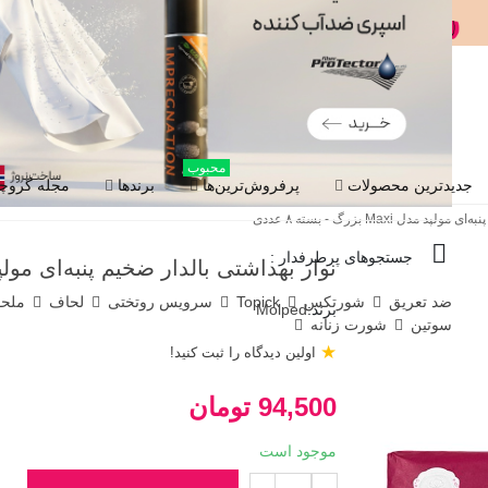
محبوب
جدیدترین محصولات
پرفروش‌ترین‌ها
برندها
مجله گروچا
دل Maxi بزرگ - بسته ۸ عددی
جستجوهای پرطرفدار :
نوار بهداشتی بالدار ضخیم پنبه‌ای مولپد مدل Maxi بزرگ - 
ضد تعریق
شورتکس
Topick
سرویس روتختی
لحاف
ملح
برند:
Molped
سوتین
شورت زنانه
★
اولین دیدگاه را ثبت کنید!
94,500 تومان
موجود است