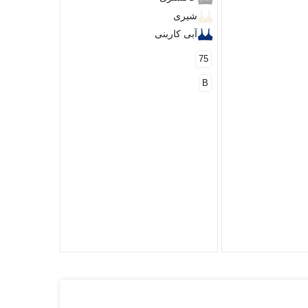
نقرآبی
شیری
80
75
آبی کاربنی
D
75
B