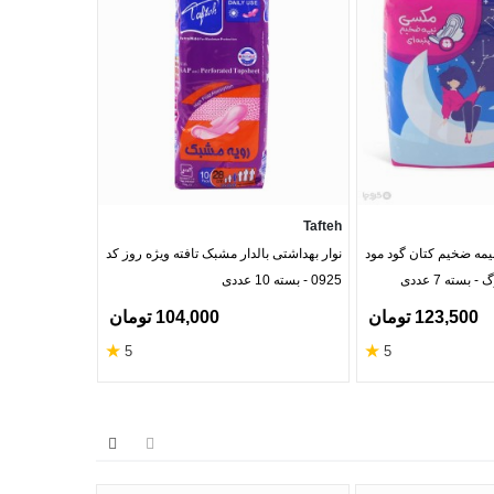
evva Pharma
Tafteh
نیمه ضخیم کتان گود مود
نوار بهداشتی بالدار مشبک تافته ویژه روز کد
0925 - بسته 10 عددی
1 عدد رایگان
123,500 تومان
104,000 تومان
‎15%
★
★
5
5