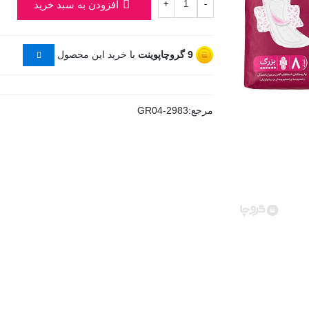
افزودن به سبد خرید
+
-
9
گروچاپوینت
با خرید این محصول
مرجع:
GR04-2983