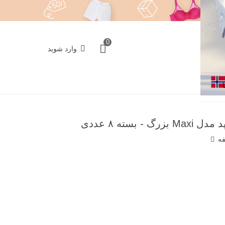
0
وارد شوید
بسته ۸ عددی
فه