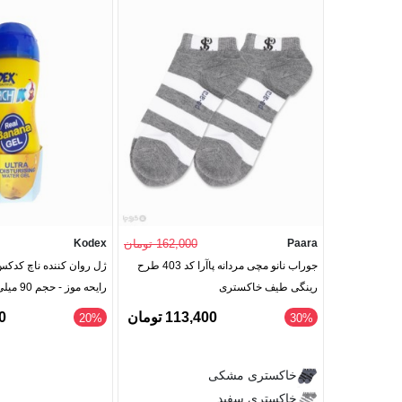
Paara
162,000 تومان
Kodex
جوراب نانو مچی مردانه پاآرا کد 403 طرح
رینگی طیف خاکستری
رایحه موز - حجم 90 میلی لیتر
113,400 تومان
00
‎20%
‎30%
خاکستری مشکی
خاکستری سفید