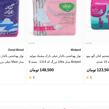
Good Mood
Molped
 ضخیم کتان گود مود
نوار بهداشتی بالدار خیلی نازک مشبک مولپد
نوار بهداشتی بالدار 
Molped مدل Ultra بزرگ کد 1314 - بسته 8
مدل Maxi خیلی بزرگ - بسته 7 عددی
عددی
123,5 تومان
148,500 تومان
★
★
5
5