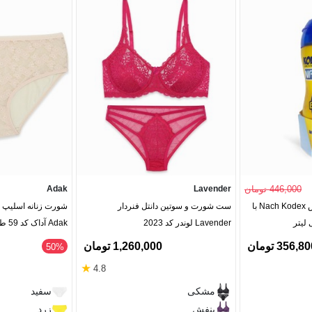
446,000 تومان
Lavender
Adak
ژل روان کننده ناچ کدکس Nach Kodex با
ست شورت و سوتین دانتل فنردار
شورت زنانه اسلیپ فا
Lavender لوندر کد 2023
Adak آداک کد 59 طرح گل ریز
356,8 تومان
1,260,000 تومان
‎50%
★
4.8
مشکی
سفید
بنفش
زرد