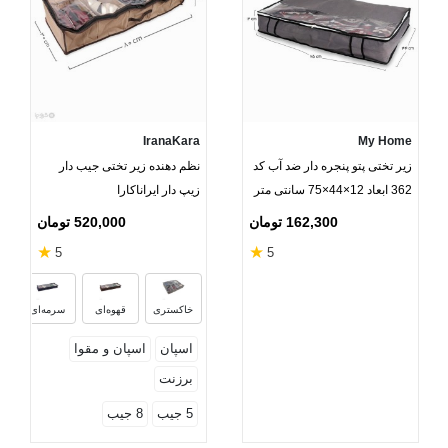
IranaKara
My Home
زیر تختی پتو پنجره دار ضد آب کد
نظم دهنده زیر تختی جیب دار
362 ابعاد 12×44×75 سانتی متر
زیپ دار ایراناکارا
خاکستری
162,300 تومان
520,000 تومان
★
★
5
5
خاکستری
قهوه‌ای
سرمه‌ای
اسپان
اسپان و مقوا
برزنت
5 جیب
8 جیب