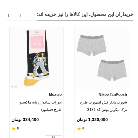
خریداران این محصول، این کالاها را نیز خریده اند:
Moxiao
Nikoo TanPoosh
شورت پادار کش اسپورت طرح
جوراب ساقدار زنانه ماکسیو
ترک نیکوتن پوش کد 3131
طرح فضانورد
خاکستری - بسته 2 عددی
1,320,000 تومان
334,400 تومان
★
★
5
5