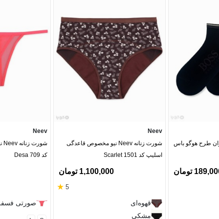
Neev
Neev
ان طرح هوگو باس
شورت زنانه Neev نیو مخصوص قاعدگی
شور
اسلیپ کد Scarlet 1501
کد Desa 709
189,0 تومان
1,100,000 تومان
★
5
قهوه‌ای
صورتی فسف
مشکی