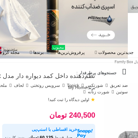
محبوب
جدیدترین محصولات
پرفروش‌ترین‌ها
برندها
مجله گروچا
Fami
جستجوهای پرطرفدار :
نظم‌دهنده داخل کمد دیواره دار مدل Family Box
ضد تعریق
شورتکس
Topick
سرویس روتختی
لحاف
ملح
برند:
My Home
سوتین
شورت زنانه
★
اولین دیدگاه را ثبت کنید!
240,500 تومان
خرید اقساطی با اسنپ‌پی
60,125 تومانی
در چهار قسط
بدون کارمزد