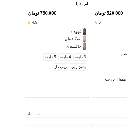
ایراناکارا
سانتی متر
520,000 تومان
750,000 تومان
★
★
4.9
5
مشکی
قهوه‌ای
قهوه‌ای
نسکافه‌ای
خاکستری
شن
3 طبقه
4 طبقه
5 طبقه
بدون زیپ
زیپ دار
مقوا
برزنت