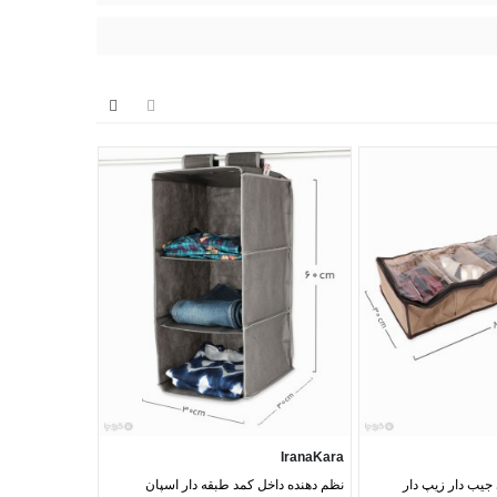
My Home
IranaKara
جیب دار زیپ دار
نظم دهنده داخل کمد طبقه دار اسپان