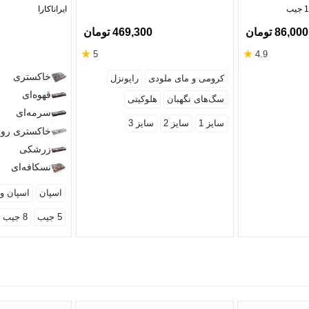
ایراناکارا
86,000 تومان
469,300 تومان
★
★
5
4.9
خاکستری
کرومی و مای ملودی
راپونزل
قهوه‌ای
سگ‌های نگهبان
هلوکیتی
سرمه‌ای
سایز 1
سایز 2
سایز 3
خاکستری رو
زرشکی
نسکافه‌ای
اسپان
اسپان و 
5 جیب
8 جیب