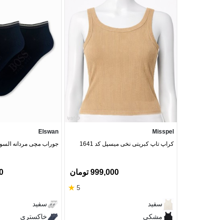
Elswan
Misspel
کراپ تاپ کبریتی نخی میسپل کد 1641
جوراب مچی مردانه السو
999,000 تومان
00
★
5
سفید
سفید
مشکی
خاکستری