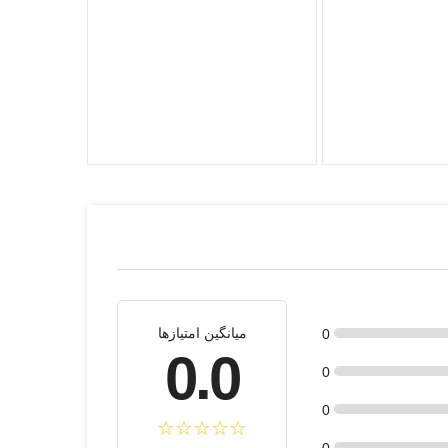
گلبهی
کرم
یاسی
صورتی
فری سایز (43-36)
میانگین امتیازها
0
0.0
0
0
0