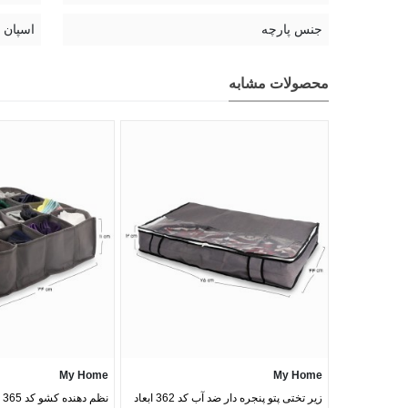
جنس پارچه
اسپان
محصولات مشابه
My Home
My Home
زیر تختی پتو پنجره دار ضد آب کد 362 ابعاد