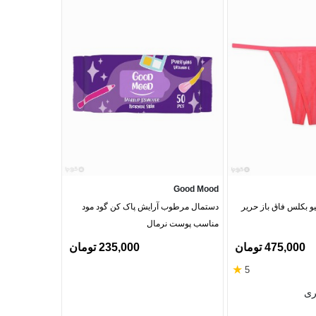
Elswan
Good Mood
ت زنانه Neev نیو بکلس فاق باز حریر
دستمال مرطوب آرایش پاک کن گود مود
جوراب مچی زنان
مناسب پوست نرمال
475,000 تومان
235,000 تومان
★
5
سفید
ری
آبی