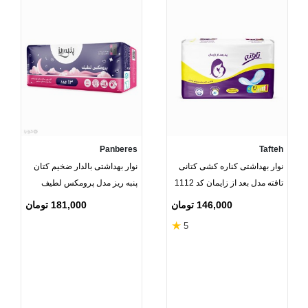
Panberes
Tafteh
نوار بهداشتی کناره کشی کتانی
نوار بهداشتی بالدار ضخیم کتان
تافته مدل بعد از زایمان کد 1112
پنبه ریز مدل پرومکس لطیف
- بسته 5 عددی
خیلی خیلی بزرگ - بسته 13
146,000 تومان
181,000 تومان
عددی
★
5