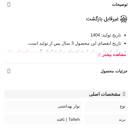
توضیحات
تاریخ تولید: 1404
تاریخ انقضای این محصول 3 سال پس از تولید است.
برای انتخاب سایز از «راهنمای سایز» کمک بگیرید.
راهنمای سایز
مشاهده بیشتر
در صورت نیاز به راهنمایی بیشتر از «چت آنلاین» سایت کمک
بگیرید.
جزئیات محصول
برای استفاده از
نوار بهداشتی
، آن را روی وسط لباس زیر بچسبانید و
در صورت خیس شدن یا هر 4 تا 6 ساعت یک‌بار تعویض کنید.
مشخصات اصلی
مدل:
نوع
نوار بهداشتی
یلدا
برند
Tafteh | تافته