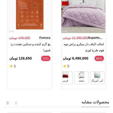
NopeHome
11,990,000 تومان
Femora
149,000 تومان
لحاف الیاف دار میکرو براش نوپه
پچ گرم کننده و تسکین دهنده درد
هوم طرح لوزی
فمورا
6,490,000 تومان
126,650 تومان
‎15%
46%
★
★
5
5
مشکی
گلبهی
بنفش
زرد
آبی کم‌رنگ
سفید
قرمز
محصولات مشابه