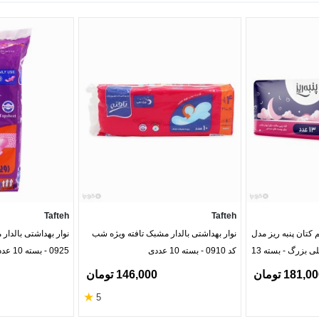
Tafteh
Tafteh
 کتان پنبه ریز مدل
نوار بهداشتی بالدار مشبک تافته ویژه شب
نوار بهداشتی بالدار 
پرومکس لطیف خیلی خیلی بزرگ - بسته 13
کد 0910 - بسته 10 عددی
0925 - بسته 10 عددی
181,0 تومان
146,000 تومان
★
5