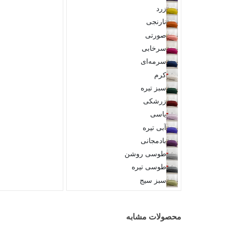
زرد
نارنجی
صورتی
سرخابی
سرمه‌ای
کرم
سبز تیره
زرشکی
یاسی
آبی تیره
بادمجانی
طوسی روشن
طوسی تیره
سبز سیج
محصولات مشابه