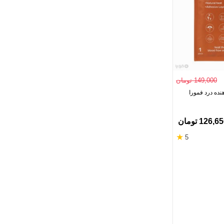
149,000 تومان
نده درد فمورا
126,6 تومان
★
5