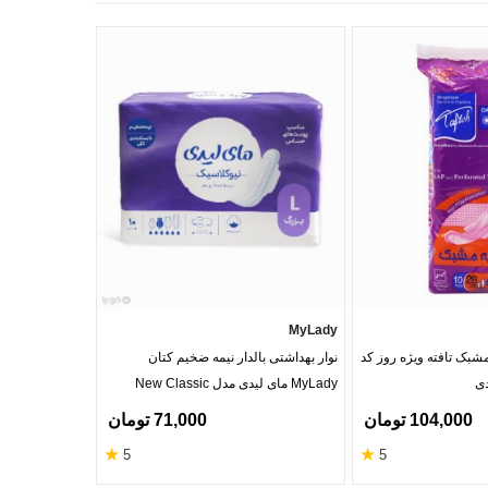
MyLady
MyLady
مشبک تافته ویژه روز کد
نوار بهداشتی بالدار نیمه ضخیم کتان
MyLady مای لیدی مدل New Classic
Sensitive بزرگ - بسته 10 عددی
10 عددی
104,000 تومان
71,000 تومان
★
★
5
5