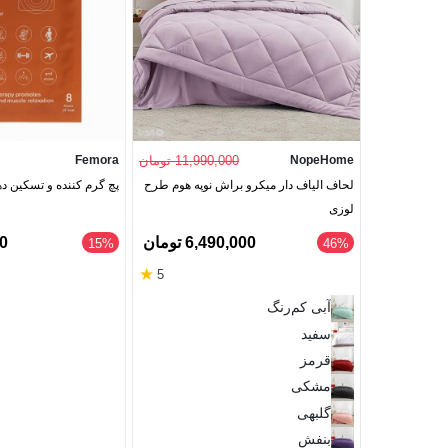
NopeHome
11,990,000 تومان
Femora
لحاف الیاف دار میکرو براش نوپه هوم طرح
پچ گرم کننده و تسکین ده
لوزی
6,490,000 تومان
50
‎15%
46%
★
5
آبی کم‌رنگ
سفید
قرمز
مشکی
گلبهی
بنفش