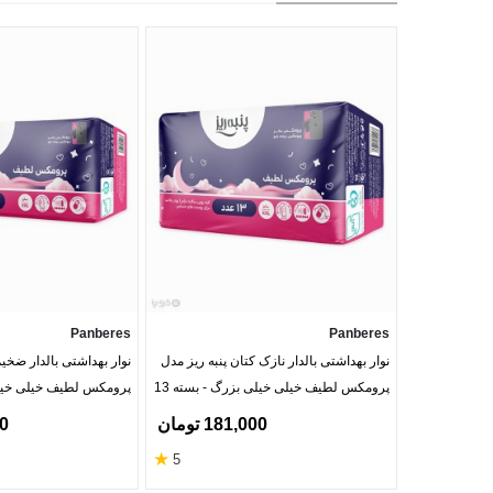
Panberes
Panberes
نوار بهداشتی بالدار نازک کتان پنبه ریز مدل
نوار بهداشتی بالدار ضخیم
پرومکس لطیف خیلی خیلی بزرگ - بسته 13
عددی
عددی
181,000 تومان
00
★
5