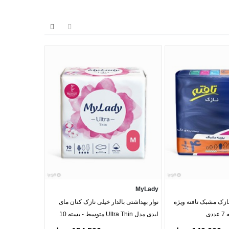
Izabella
MyLady
 نازک مشبک تافته ویژه
نوار بهداشتی بالدار خیلی نازک کتان مای
سوتین دانتل فنردار
لیدی مدل Ultra Thin متوسط - بسته 10
عددی