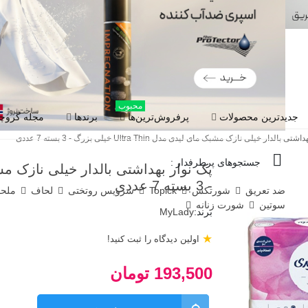
محبوب
جدیدترین محصولات
پرفروش‌ترین‌ها
برندها
مجله گروچا
ی بالدار خیلی نازک مشبک مای لیدی مدل Ultra Thin خیلی بزرگ - 3 بسته 7 عددی
جستجوهای پرطرفدار :
- 3 بسته 7 عددی
ضد تعریق
شورتکس
Topick
سرویس روتختی
لحاف
ملح
سوتین
شورت زنانه
برند:
MyLady
★
اولین دیدگاه را ثبت کنید!
193,500 تومان