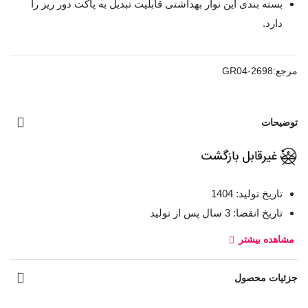
بسته بندی این نوار بهداشتی قابلیت تبدیل به پاکت دور ریز را
دارد.
مرجع:
GR04-2698
توضیحات
تاریخ تولید: 1404
تاریخ انقضا: 3 سال پس از تولید
مشاهده بیشتر
نوار بهداشتی بالدار اولترا خیلی نازک مای لیدی با لایه رویی کتان
فوق العاده نرم با تکنولوژی ایرلید باعث می‌شود که سریعاً ترشحات
جزئیات محصول
را به داخل نوار انتقال دهد و در نتیجه سطح نوار خشک می‌ماند و
باعث راحتی و عدم حساسیت می‌شود. این محصول بدلیل نازک بودن