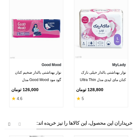
Good Mood
MyLady
نوار بهداشتی بالدار خیلی نازک
نوار بهداشتی بالدار ضخیم کتان
کتان مای لیدی مدل Ultra Thin
گود مود Good Mood مدل
بزرگ - بسته 8 عددی
Classic بزرگ - بسته 10 عددی
128,800 تومان
126,000 تومان
★
★
4.6
5
خریداران این محصول، این کالاها را نیز خریده اند: