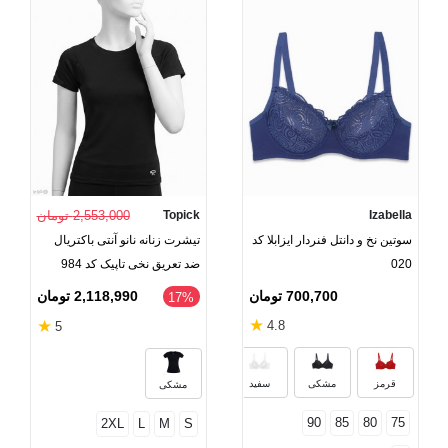
Izabella
Topick
2,553,000 تومان
سوتین نخ و دانتل فنردار ایزابلا کد
تیشرت زنانه نانو آنتی باکتریال
020
ضد تعریق نخی تاپیک کد 984
700,700 تومان
2,118,990 تومان
‎17%
★
★
4.8
5
گلبهی
زرد
سرخابی
سرمه‌
قرمز
مشکی
سفید
مشکی
90
85
80
75
2XL
L
M
S