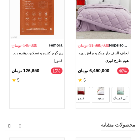
NopeHome
11,990,000 تومان
Femora
149,000 تومان
لحاف الیاف دار میکرو براش نوپه
پچ گرم کننده و تسکین دهنده درد
هوم طرح لوزی
فمورا
6,490,000 تومان
126,650 تومان
‎15%
46%
★
★
5
5
مشکی
گلبهی
بنفش
زرد
آبی کم‌رنگ
سفید
قرمز
محصولات مشابه