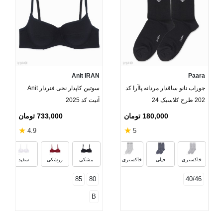
Anit IRAN
Paara
جوراب نانو ساقدار مردانه پاآرا کد
سوتین کاپدار نخی فنردار Anit
202 طرح کلاسیک 24
آنیت کد 2025
180,000 تومان
733,000 تومان
★
★
4.9
5
سفید
مشکی
قهوه‌ای
سرمه‌
خاکستری
فیلی
خاکستری ملانژ روشن
مشکی
زرشکی
سفید
85
80
40/46
B