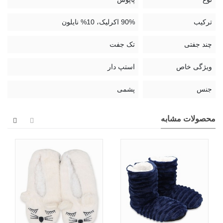
ترکیب
90% اکرلیک، 10% نایلون
چند جفتی
تک جفت
ویژگی خاص
استپ دار
جنس
پشمی
محصولات مشابه