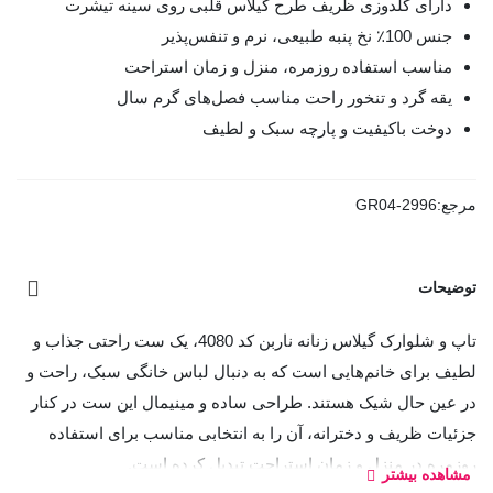
دارای گلدوزی ظریف طرح گیلاس قلبی روی سینه تیشرت
جنس 100٪ نخ پنبه طبیعی، نرم و تنفس‌پذیر
مناسب استفاده روزمره، منزل و زمان استراحت
یقه گرد و تنخور راحت مناسب فصل‌های گرم سال
دوخت باکیفیت و پارچه سبک و لطیف
مرجع:
GR04-2996
توضیحات
تاپ و شلوارک گیلاس زنانه ناربن کد 4080، یک ست راحتی جذاب و
لطیف برای خانم‌هایی است که به دنبال لباس خانگی سبک، راحت و
در عین حال شیک هستند. طراحی ساده و مینیمال این ست در کنار
جزئیات ظریف و دخترانه، آن را به انتخابی مناسب برای استفاده
روزمره در منزل و زمان استراحت تبدیل کرده است.
مشاهده بیشتر