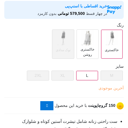
خرید اقساطی با اسنپ‌پی
579,500 تومانی
در چهار قسط
بدون کارمزد
رنگ
خاکستری
خاکستری
نوک مدادی
روشن
سایز
2XL
XL
L
M
آخرین موجودی
150
گروچاپوینت
با خرید این محصول
ست راحتی زنانه شامل تیشرت آستین کوتاه و شلوارک