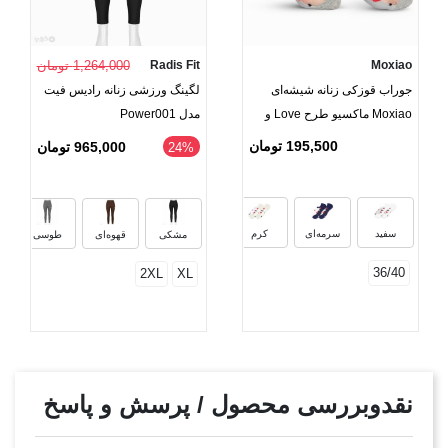
Moxiao
Radis Fit
1,264,000 تومان
جوراب قوزکی زنانه شیشه‌ای
لگینگ ورزشی زنانه رادیس فیت
Moxiao ماکسیو طرح Love و
مدل Power001
قلب
195,500 تومان
965,000 تومان
24%
خاکستری روشن
مشکی
سفید
سرمه‌ای
کرم
مشکی
قهوه‌ای
طوسی
36/40
2XL
XL
نقدوبررسی محصول / پرسش و پاسخ