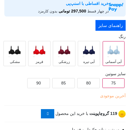
خرید اقساطی با اسنپ‌پی
297,500 تومانی
در چهار قسط
بدون کارمزد
راهنمای سایز
رنگ
آبی آسمانی
آبی تیره
زرشکی
قرمز
مشکی
سایز سوتین
90
85
80
75
آخرین موجودی
119
گروچاپوینت
با خرید این محصول
سوتین زنانه جک‌دار و فنردار