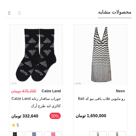
و پرکاربرد شما باشد.
محصولات مشابه
Neev
Calze Land
475,200 تومان
رو مایویی قلاب بافی نیو کد ‌Bali
جوراب ساقدار زنانه Calze Land
کالزی لند طرح آرک
1,650,000 تومان
332,640 تومان
‎30%
★
5