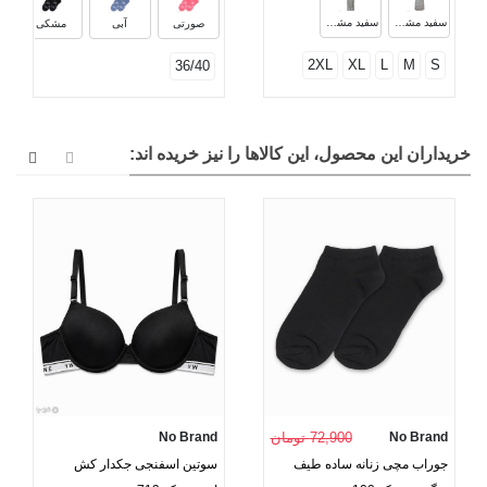
سفید مشکی طرح 2
سفید مشکی طرح 1
صورتی
آبی
مشکی
2XL
XL
L
M
S
36/40
خریداران این محصول، این کالاها را نیز خریده اند:
No Brand
72,900 تومان
No Brand
جوراب مچی زنانه ساده طیف
سوتین اسفنجی جکدار کش