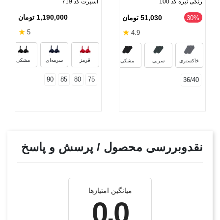
رنگی تیره کد 100
اسپرت کد 719
1,190,000 تومان
51,030 تومان
‎30%
★
★
5
4.9
س
نوک مدادی
خاکستری تیره
دودی
قهوه‌ای 
قرمز
سرمه‌ای
مشکی
خاکستری
سربی
مشکی
90
85
80
75
36/40
نقدوبررسی محصول / پرسش و پاسخ
میانگین امتیازها
0.0