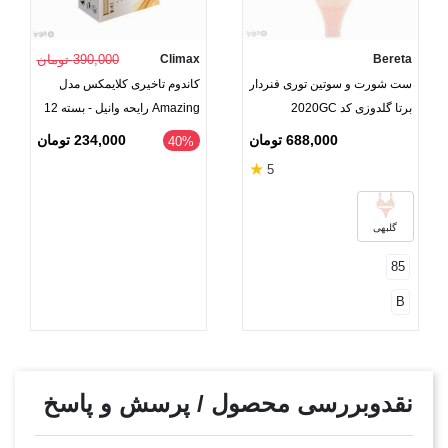
Bereta
Climax
390,000 تومان
ست شورت و سوتین توری فنردار
کاندوم تاخیری کلایمکس مدل
برتا گلدوزی کد 2020GC
Amazing رایحه وانیل - بسته 12
عددی
688,000 تومان
234,000 تومان
‎40%
★
5
گلبهی
85
B
نقدوبررسی محصول / پرسش و پاسخ