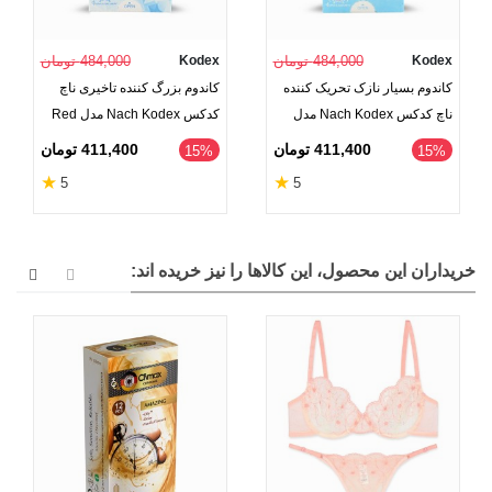
Kodex
484,000 تومان
Kodex
484,000 تومان
کاندوم بسیار نازک تحریک کننده
کاندوم بزرگ کننده تاخیری ناچ
ناچ کدکس Nach Kodex مدل
کدکس Nach Kodex مدل Red
Sensitive Pro-Sensation -
Largo - بسته 12 عددی
411,400 تومان
411,400 تومان
‎15%
‎15%
بسته 12 عددی
★
★
5
5
خریداران این محصول، این کالاها را نیز خریده اند: