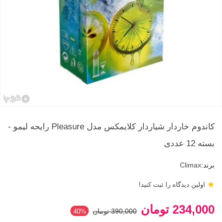
کاندوم خاردار شیاردار کلایمکس مدل Pleasure رایحه لیمو -
بسته 12 عددی
برند:
Climax
★
اولین دیدگاه را ثبت کنید!
234,000 تومان
390,000 تومان
‎40%