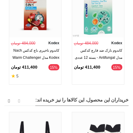
Kodex
484,000 تومان
Kodex
484,000 تومان
کاندوم نازک ضد قارچ کدکس
کاندوم تاخیری ناچ کدکس Nach
مدل Antifungal - بسته 12 عددی
Kodex مدل Warm Challenger
5 IN 1 - بسته 12 عددی
411,400 تومان
411,400 تومان
‎15%
‎15%
★
5
خریداران این محصول، این کالاها را نیز خریده اند: