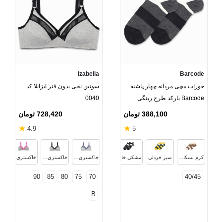
Izabella
Barcode
جوراب مچی مردانه چهار پاشنه
سوتین نخی بدون فنر ایزابلا کد
Barcode بارکد طرح رینگی
0040
388,100 تومان
728,420 تومان
★
★
4.9
5
کرم قهوه‌ای
سفید خاکستری
کرم نسکافه‌ای
سبز خردلی
مشکی خاکستری
خاکستری سرمه‌ای
خاکستری مشکی
خاکستری صورتی
90
85
80
75
70
40/45
B