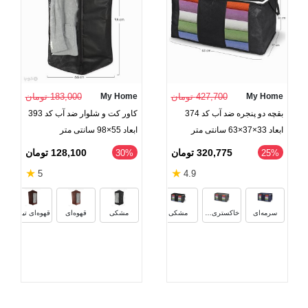
My Home
427,700 تومان
My Home
183,000 تومان
بقچه دو پنجره ضد آب کد 374
کاور کت و شلوار ضد آب کد 393
ابعاد 33×37×63 سانتی متر
ابعاد 55×98 سانتی متر
320,775 تومان
128,100 تومان
‎30%
‎25%
★
★
5
4.9
قهوه‌ای
کرم
خاکستری روشن
زرشک
سرمه‌ای
خاکستری تیره
مشکی
مشکی
قهوه‌ای
قهوه‌ای تیره