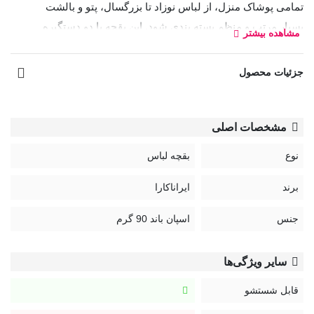
تمامی پوشاک منزل، از لباس نوزاد تا بزرگسال، پتو و بالشت
بسیار مرتب و منظم بسته بندی شود. این بقچه با دو دستگیره
مشاهده بیشتر
پارچه‌ای در طرفین، باعث سهولت در جابجایی و حمل آسانتر آن
شده است.
جزئیات محصول
مشخصات اصلی
نوع
بقچه لباس
برند
ایراناکارا
جنس
اسپان باند 90 گرم
سایر ویژگی‌ها
قابل شستشو