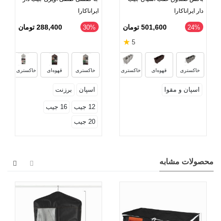
دار ایراناکارا
ایراناکارا
501,600 تومان
288,400 تومان
‎30%
‎24%
★
5
نسکافه‌ای
نس
خاکستری
قهوه‌ای
خاکستری روشن
خاکستری
قهوه‌ای
خاکستری روشن
اسپان و مقوا
اسپان
برزنت
12 جیب
16 جیب
20 جیب
محصولات مشابه