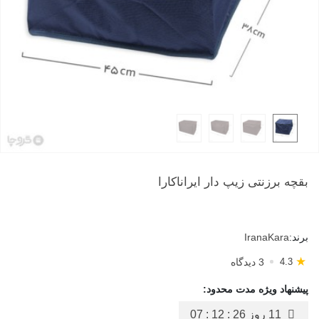
بقچه برزنتی زیپ دار ایراناکارا
برند:
IranaKara
★
3 دیدگاه
4.3
پیشنهاد ویژه مدت محدود:
11 روز
07 : 12 : 25