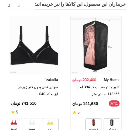
خریداران این محصول، این کالاها را نیز خریده اند:
My Home
202,400 تومان
Izabella
کاور مانتو ضد آب کد 394 ابعاد
سوتین نخی بدون فنر ژوردار
55×113 سانتی متر
ایزابلا کد 040
741,510 تومان
141,680 تومان
‎30%
★
★
5
5
زرد
سفید
قرمز
مشکی
قهوه‌ای