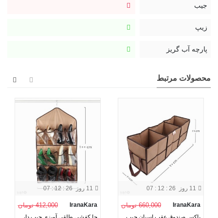
جیب
زیپ
پارچه آب گریز
محصولات مرتبط
11 روز
07 : 12 : 25
11 روز
07 : 12 : 25
IranaKara
660,000 تومان
IranaKara
412,000 تومان
باکس صندوق عقب اسپان جیب
جا کفشی طلقی آویزی جیب دار