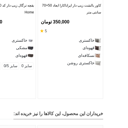
کاور بالشت زیپ دار ایراناکارا ابعاد 50×70
سانتی متر
Home
350,000 تومان
00
★
5
خاکستری
خاکستری
قهوه‌ای
مشکی
نسکافه‌ای
قهوه‌ای
خاکستری روشن
سایز 0
سایز 0/5
خریداران این محصول، این کالاها را نیز خریده اند: