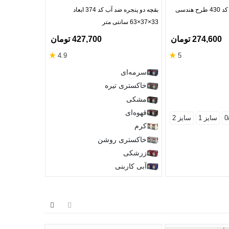
هندسی
بقچه دو پنجره ضد آب کد 374 ابعاد
کاور پتو اسپان ز
33×37×63 سانتی متر
274,600 تومان
427,700 تومان
★
★
4.9
5
خاکستری
سرمه‌ای
قهوه‌ای
خاکستری تیره
خاکستری
مشکی
نسکافه‌ای
قهوه‌ای
سایز 1
سایز 2
یک نفره
کرم
خاکستری روشن
زرشکی
آبی کاربنی