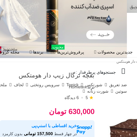
محبوب
جدیدترین محصولات
پرفروش‌ترین‌ها
برندها
مجله گروچا
 دار هومتکس
جستجوهای پرطرفدار :
بقچه ترگال زیپ دار هومتکس
ضد تعریق
شورتکس
Topick
سرویس روتختی
لحاف
ملح
برند:
Hometex
سوتین
شورت زنانه
★
6 دیدگاه
5
630,000 تومان
خرید اقساطی با اسنپ‌پی
157,500 تومانی
در چهار قسط
بدون کارمزد