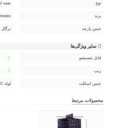
نوع
بقچه ل
برند
Hometex | ه
جنس پارچه
ترگال
سایر ویژگی‌ها
قابل شستشو
زیپ
جنس اسکلت
لوله PVC
محصولات مرتبط