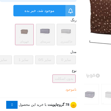
موجود شد، خبر بده
رنگ
خاکستری
سرمه‌ای
قهوه‌ای
مدل
سایز 0
سایز 0/5
سایز 1
سایز 2
نوع
بدون اسکلت
ناموجود
78
گروچاپوینت
با خرید این محصول