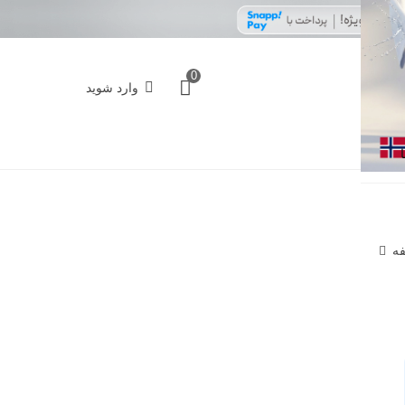
0
وارد شوید
فه