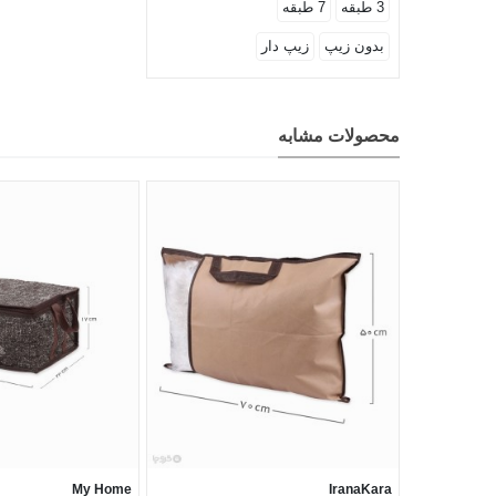
3 طبقه
7 طبقه
بدون زیپ
زیپ دار
محصولات مشابه
My Home
IranaKara