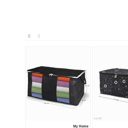
IranaKara
My Home