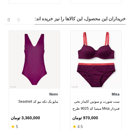
خریداران این محصول، این کالاها را نیز خریده اند:
Neev
Misa
ست شورت و سوتین کاپدار نخی
مایو یک تکه نیو کد Seashell
فنردار Misa میسا کد 9025 طرح
Victoria's Secret
970,000 تومان
3,360,000 تومان
★
★
5
4.5