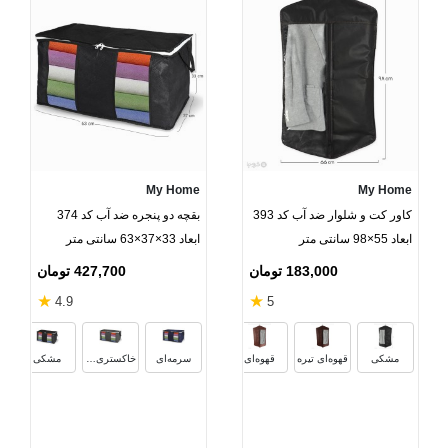
My Home
My Home
کاور کت و شلوار ضد آب کد 393
بقچه دو پنجره ضد آب کد 374
ابعاد 55×98 سانتی متر
ابعاد 33×37×63 سانتی متر
183,000 تومان
427,700 تومان
★
★
4.9
5
مشکی
قهوه‌ای تیره
قهوه‌ای
سرمه‌ای
خاکستری تیره
مشکی