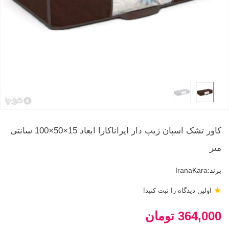
کاور تشک اسپان زیپ دار ایراناکارا ابعاد 15×50×100 سانتی
متر
برند:
IranaKara
★
اولین دیدگاه را ثبت کنید!
364,000 تومان