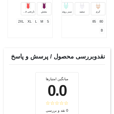
آدامسی
نعنایی
مشکی خاکستری
مشکی س
کرم
سفید
سبز روشن
بنفش
نارنجی فسفری
2XL
XL
L
M
S
85
80
B
نقدوبررسی محصول / پرسش و پاسخ
میانگین امتیازها
0.0
0 نقد و بررسی