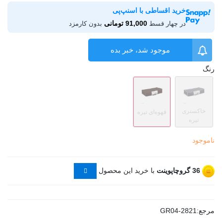
خرید اقساطی با اسنپ‌پی
91,000 تومانی
در چهار قسط
بدون کارمزد
موجود شد، خبر بده
رنگ
خاکستری
قهوه‌ای تیره
تیره
ناموجود
36
گروچاپوینت
با خرید این محصول
مرجع:
GR04-2821