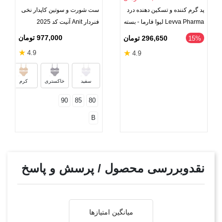
پد گرم کننده و تسکین دهنده درد
ست شورت و سوتین کاپدار نخی
Levva Pharma لیوا فارما - بسته
فنردار Anit آنیت کد 2025
2 عددی به همراه 1 عدد رایگان
977,000 تومان
296,650 تومان
‎15%
★
★
4.9
4.9
سفید
خاکستری
کرم
90
85
80
B
نقدوبررسی محصول / پرسش و پاسخ
میانگین امتیازها