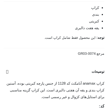
کراپ
بندی
کبریتی
یقه هفت دالبری
توجه:
این محصول فقط شامل کراپ است.
مرجع:
GR03-0074
توضیحات
کراپ anamax آنامکث کد 1128 از جنس پارچه کبریتی بوده، آستین
کراپ بندی و یقه آن هفتی دالبری است. این کراپ گزینه مناسبی
برای استایل‌های کژوال و غیر رسمی است.
کد: