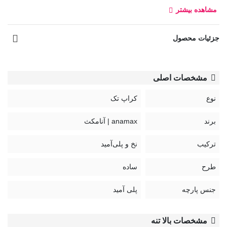
مشاهده بیشتر
1128
راهنمای نگهداری محصولات anamax:
جزئیات محصول
مشخصات اصلی
نوع
کراپ تک
برند
anamax | آنامکث
ترکیب
نخ و پلی‌آمید
طرح
ساده
جنس پارچه
پلی آمید
مشخصات بالا تنه