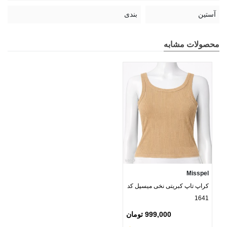
آستین
بندی
محصولات مشابه
Misspel
کراپ تاپ کبریتی نخی میسپل کد
1641
999,000 تومان