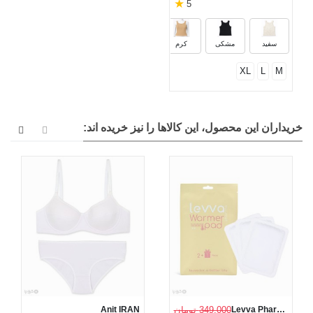
★
5
سفید
مشکی
کرم
XL
L
M
خریداران این محصول، این کالاها را نیز خریده اند:
Levva Pharma
349,000 تومان
Anit IRAN