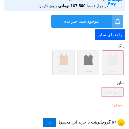
167,500 تومانی
در چهار قسط
بدون کارمزد
موجود شد، خبر بده
راهنمای سایز
رنگ
سفید
مشکی
نخودی
سایز
فری سایز
ناموجود
67
گروچاپوینت
با خرید این محصول