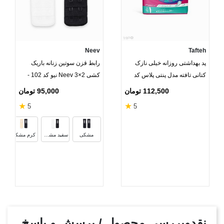
Neev
Tafteh
پد ‌بهداشتی روزانه خیلی نازک
رابط قزن سوتین زنانه باریک
کتانی تافته مدل پنتی پلاس کد
کشی 2×3 Neev نیو کد 102 -
1147 - بسته 20 عددی
بسته 2 عددی
112,500 تومان
95,000 تومان
★
★
5
5
س
مشکی
سفید مشکی
کرم مشکی
نقدوبررسی محصول / پرسش و پاسخ