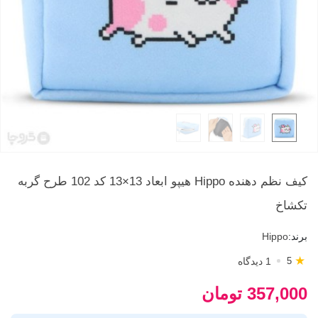
کیف نظم دهنده Hippo هیپو ابعاد 13×13 کد 102 طرح گربه
تکشاخ
برند:
Hippo
★
1 دیدگاه
5
357,000 تومان