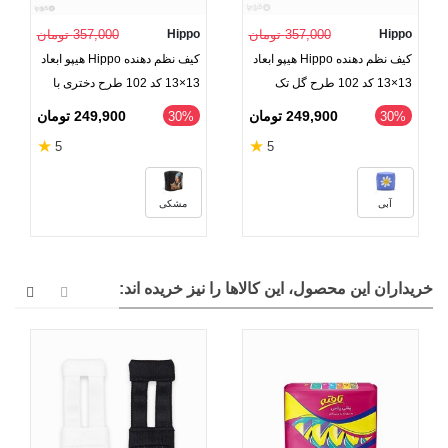
Hippo
357,000 تومان
Hippo
357,000 تومان
کیف نظم دهنده Hippo هیپو ابعاد
کیف نظم دهنده Hippo هیپو ابعاد
13×13 کد 102 طرح گل تک
13×13 کد 102 طرح دختری با
بابونه
گوشواره مروارید
249,900 تومان
249,900 تومان
‎30%
‎30%
★
★
5
5
آبی
مشکی
خریداران این محصول، این کالاها را نیز خریده اند: