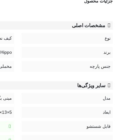
جزئیات محصول
مشخصات اصلی
نوع
کیف نظ
برند
Hippo | هیپو
جنس پارچه
مخملی
سایر ویژگی‌ها
مدل
مینی ب
ابعاد
5×13×13 سانتی متر
قابل شستشو