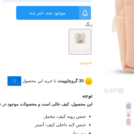
موجود شد، خبر بده
رنگ
گلبهی روشن
ناموجود
35
گروچاپوینت
با خرید این محصول
توجه
این محصول، کیف خالی است و محصولات موجود در عکس‌
جنس رویه کیف: مخمل
جنس لایه داخلی کیف: آستر
زیپ دار