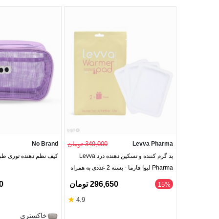
Levva Pharma
349,000 تومان
No Brand
پد گرم کننده و تسکین دهنده درد Levva
کیف نظم دهنده توری ط
Pharma لیوا فارما - بسته 2 عددی به همراه
1 عدد رایگان
296,650 تومان
00
‎15%
★
4.9
خاکستری