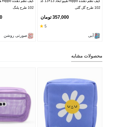
کیف نظم دهنده Hippo هیپو ابعاد 13×13 کد
102 طرح گل گلی
102 طرح پلنگ
357,000 تومان
00
★
5
آبی
صورتی روشن
محصولات مشابه