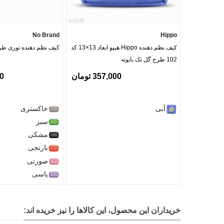
No Brand
Hippo
کیف نظم دهنده Hippo هیپو ابعاد 13×13 کد
کیف نظم دهنده توری ط
102 طرح گل تک بابونه
357,000 تومان
00
از کیف طرح دخترک و غاز بسته به نیاز هر فرد میتوان استف
آبی
خاکستری
کیف بهداشتی: برای به همراه داشتن نوار بهداشتی، شورت
سبز
کیف آرایشی: برای حمل لوازم آرایشی ضروری در حجم کم.
مشکی
کیف لوازم جانبی: برای هندزفری، شارژر، کلید، کارت های اع
نارنجی
صورتی
طرح:
یاسی
دخترک و غاز
خریداران این محصول، این کالاها را نیز خریده اند: