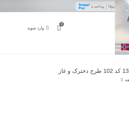
0
وارد شوید
فه