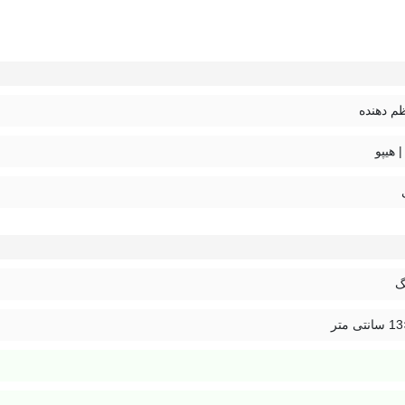
م دهنده
گ