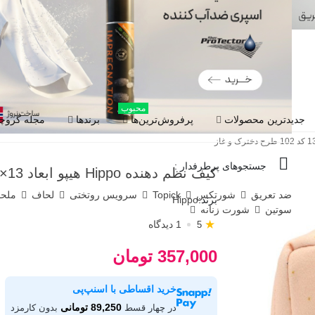
محبوب
جدیدترین محصولات
پرفروش‌ترین‌ها
برندها
مجله گروچا
جستجوهای پرطرفدار :
کیف نظم دهنده Hippo هیپو ابعاد 13×13 کد 102 طرح دخترک و غاز
ضد تعریق
شورتکس
Topick
سرویس روتختی
لحاف
ملح
برند:
Hippo
سوتین
شورت زنانه
★
1 دیدگاه
5
357,000 تومان
خرید اقساطی با اسنپ‌پی
89,250 تومانی
در چهار قسط
بدون کارمزد