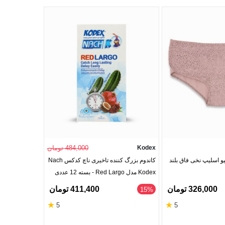
Kodex
484,000 تومان
evva Pharma
ت زنانه Neev نیو اسلیپ نخی فاق بلند
کاندوم بزرگ کننده تاخیری ناچ کدکس Nach
شورت زنانه مخ
Kodex مدل Red Largo - بسته 12 عددی
Levva Pharma لیوا فارم
326,000 تومان
411,400 تومان
‎15%
‎15%
★
★
5
5
مشکی