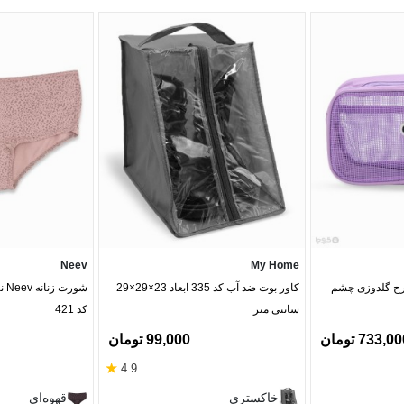
Neev
My Home
رح گلدوزی چشم
کاور بوت ضد آب کد 335 ابعاد 23×29×29
شور
سانتی متر
کد 421
733,0 تومان
99,000 تومان
★
4.9
خاکستری
قهوه‌ای