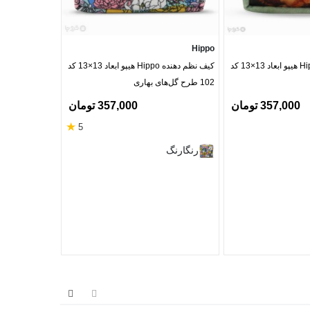
Hippo
Hippo
کیف نظم دهنده Hippo هیپو ابعاد 13×13 کد
کیف نظم دهنده Hippo هیپو ابعاد 13×13 کد
102 طرح گل‌های بهاری
102 طرح گل و زنبور
357,000 تومان
357,000 تومان
★
5
گلبهی ر
رنگارنگ