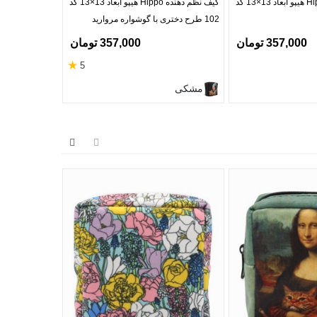
کیف نظم دهنده Hippo هیپو ابعاد 13×13 کد
کیف نظم دهنده Hippo هیپو ابعاد 13×13 کد
102 طرح دختری با گوشواره مروارید
102 طرح گربه تکشاخ آبرنگی
357,000 تومان
357,000 تومان
★
5
صورتی
مشکی