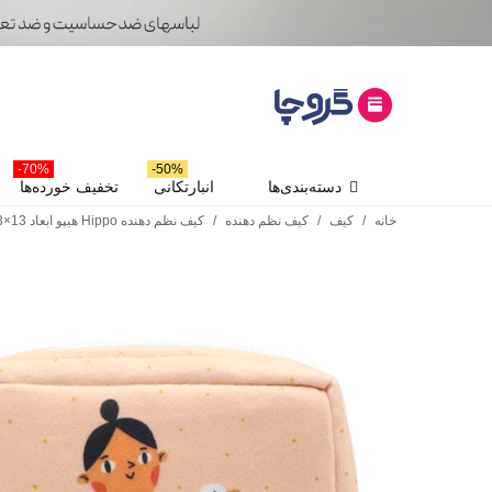
70%-
50%-
دسته‌بندی‌ها
انبارتکانی
تخفیف خورده‌ها
خانه
/
کیف
/
کیف نظم دهنده
/
کیف نظم دهنده Hippo هیپو ابعاد 13×13 کد 102 طرح دخترک و غاز