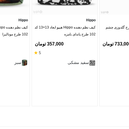
Hippo
Hippo
رح گلدوزی چشم
کیف نظم دهنده Hippo هیپو ابعاد 13×13 کد
102 طرح پاندای بامزه
102 طرح مونالیزا
733,0 تومان
357,000 تومان
★
5
اده‌های مختلفی کرد:
سفید مشکی
سبز
، قرص مسکن و کاپ قاعدگی و کاندوم.
تباری و پول نقد.