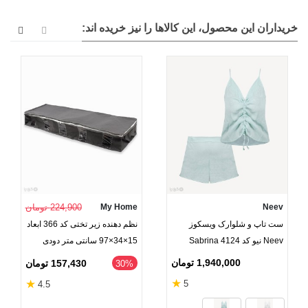
خریداران این محصول، این کالاها را نیز خریده اند:
Neev
My Home
224,900 تومان
ست تاپ و شلوارک ویسکوز
نظم دهنده زیر تختی کد 366 ابعاد
Neev نیو کد Sabrina 4124
15×34×97 سانتی ‌متر دودی
1,940,000 تومان
157,430 تومان
‎30%
★
★
5
4.5