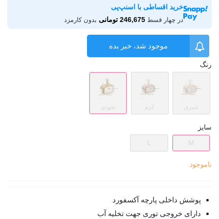
خرید اقساطی با اسنپ‌پی
246,675 تومانی
در چهار قسط
بدون کارمزد
موجود شد، خبر بده
رنگ
شیری
کرم
نخودی
سایز
L
M
ناموجود
پوشش داخلی پارچه آکسفورد
دارای خروجی توری جهت تخلیه آب