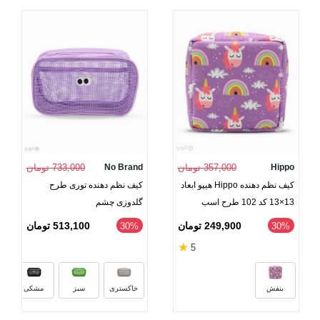
Hippo
357,000 تومان
No Brand
733,000 تومان
کیف نظم دهنده Hippo هیپو ابعاد
کیف نظم دهنده توری طرح
13×13 کد 102 طرح اسب
گلدوزی چشم
تکشاخ
249,900 تومان
513,100 تومان
‎30%
‎30%
★
5
بنفش
خاکستری
سبز
مشکی